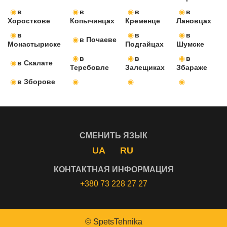
в
в
в
в
Хоросткове
Копычинцах
Кременце
Лановцах
в
в
в
в Почаеве
Монастыриске
Подгайцах
Шумске
в
в
в
в Скалате
Теребовле
Залещиках
Збараже
в Зборове
СМЕНИТЬ ЯЗЫК
UA
RU
КОНТАКТНАЯ ИНФОРМАЦИЯ
+380 73 228 27 27
©
SpetsTehnika