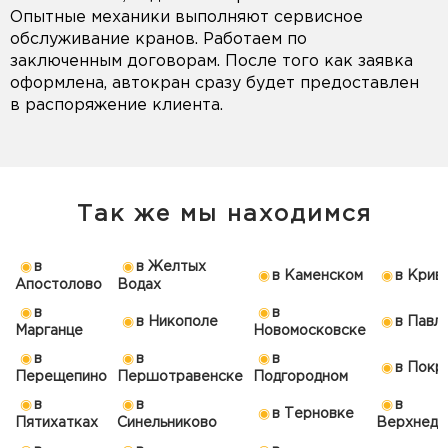
Опытные механики выполняют сервисное
обслуживание кранов. Работаем по
заключенным договорам. После того как заявка
оформлена, автокран сразу будет предоставлен
в распоряжение клиента.
Так же мы находимся
в
в Желтых
в Каменском
в Крив
Апостолово
Водах
в
в
в Никополе
в Павл
Марганце
Новомосковске
в
в
в
в Покр
Перещепино
Першотравенске
Подгородном
в
в
в
в Терновке
Пятихатках
Синельниково
Верхнедн