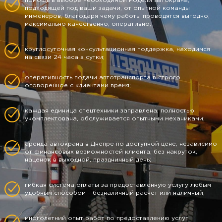
помощь в выборе необходимой модели автокрана,
подходящей под ваши задачи, от опытной команды
инженеров, благодаря чему работы проводятся выгодно,
максимально качественно, оперативно;
круглосуточная консультационная поддержка, находимся
на связи 24 часа в сутки;
оперативность подачи автотранспорта в строго
оговоренное с клиентами время;
каждая единица спецтехники заправлена, полностью
укомплектована, обслуживается опытными механиками;
аренда автокрана в Днепре по доступной цене, независимо
от финансовых возможностей клиента, без накруток,
наценок в выходной, праздничный день;
гибкая система оплаты за предоставленную услугу любым
удобным способом – безналичный расчет или наличный;
многолетний опыт работ по предоставлению услуг