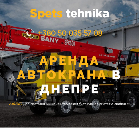
Spets
tehnika
+380 50 035 57 08
АРЕНДА
АВТОКРАНА
В
ДНЕПРЕ
АКЦИЯ!
Для постоянных клиентов действует гибкая система скидок !!!