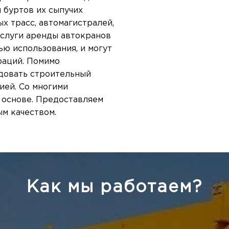
 буртов их сыпучих
х трасс, автомагистралей,
Услуги аренды автокранов
ю использования, и могут
раций. Помимо
ндовать строительный
ией. Со многими
 основе. Предоставляем
м качеством.
Как мы работаем?