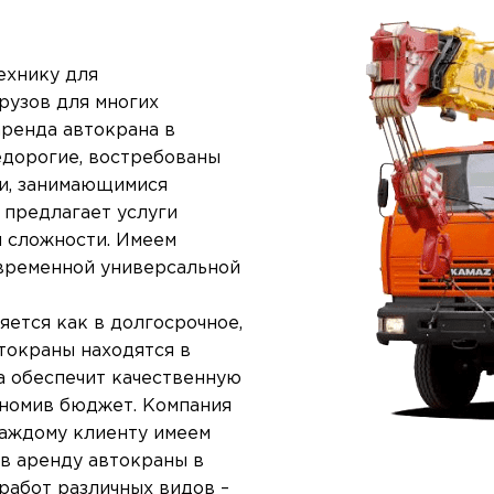
ехнику для
рузов для многих
аренда автокрана в
едорогие, востребованы
ми, занимающимися
 предлагает услуги
й сложности. Имеем
временной универсальной
ется как в долгосрочное,
втокраны находятся в
а обеспечит качественную
ономив бюджет. Компания
каждому клиенту имеем
в аренду автокраны в
работ различных видов –