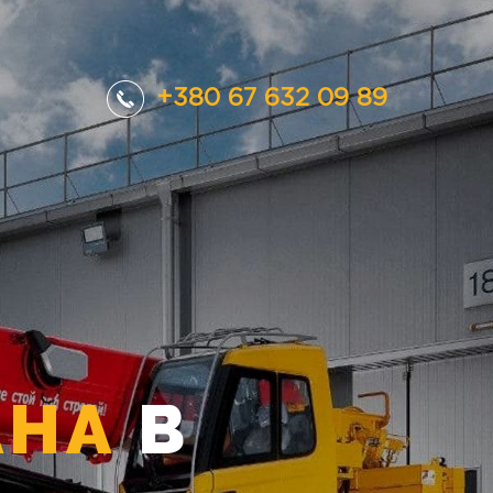
+380 67 632 09 89
АНА
В