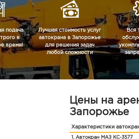
я подача
Лучшая стоимость услуг
Вся 
строго в
автокрана в Запорожье
обслу
е время!
для решения задач
укомпл
любой сложности
запр
Цены на аре
Запорожье
Характеристики автокра
1. Автокран МАЗ КС-3577