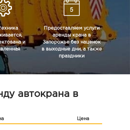
техника
Предоставляем услуги
живается,
аренды крана в
ектована и
Запорожье без наценок
авленная
в выходные дни, а также
праздники
нду автокрана в
на
Цена