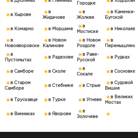
в Дублянах
в Глинянах
в Ходорове
Городке
в
в
в Каменке-
в Хырове
Жидачове
Жолкве
Бугской
в
в Комарно
в Моршине
в Николаев
Мостиске
в
в Новом
в Новом
в
Новояворовске
Калинове
Роздоле
Перемышляна
в
в Раве-
в Радехове
в Рудках
Пустомытах
Русской
в
в Самборе
в Сколе
в Сосновке
Сокале
в Старом
в Судовой
в Стебнике
в Стрые
Самборе
Вишне
в Великих
в Трускавце
в Турке
в Угневе
Мостах
в
в Винниках
в Яворове
Золочеве