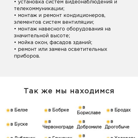
• установка систем видеонаблюдения и
телекоммуникации;
• монтаж и ремонт кондиционеров,
элементов систем вентиляции;
• монтаж навесного оборудования на
значительной высоте;
• мойка окон, фасадов зданий;
• ремонт или замена осветительных
приборов.
Так же мы находимся
в
в Белзе
в Бобрке
в Бродах
Бориславе
в
в
в
в Буске
Червонограде
Добромиле
Дрогобыче
в