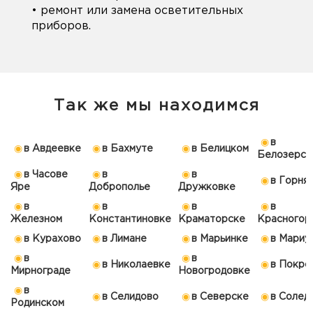
• ремонт или замена осветительных
приборов.
Так же мы находимся
в
в Авдеевке
в Бахмуте
в Белицком
Белозерск
в Часове
в
в
в Горня
Яре
Доброполье
Дружковке
в
в
в
в
Железном
Константиновке
Краматорске
Красногор
в Курахово
в Лимане
в Марьинке
в Мариу
в
в
в Николаевке
в Покро
Мирнограде
Новогродовке
в
в Селидово
в Северске
в Солед
Родинском