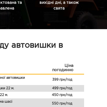
ктована та
вихідні дні, а також
равлена
свята
нду автовишки в
Ціна
погодинно
чної автовишки
399 грн/год
ки 22 м.
499 грн/год
22 м.
450 грн/год
на шасі
550 грн/год