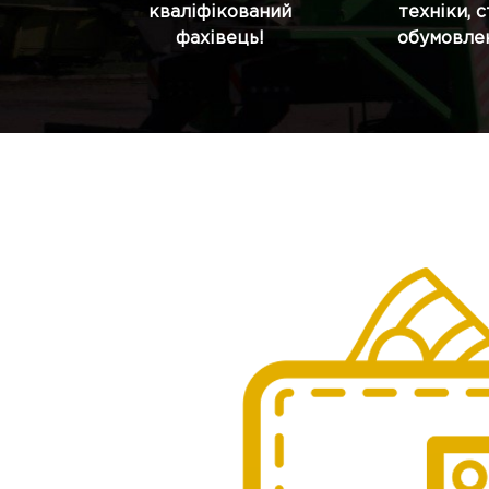
кваліфікований
техніки, 
фахівець!
обумовлен