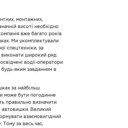
нтних, монтажних,
значній висоті необхідно
компанія вже багато років
шках. Ми укомплектували
ої спецтехніки, за
о виконати широкий ряд
освідчені водії-оператори
 будь-яким завданням в
ках за найбільш
ки може бути погодинне
ть правильно визначити
п автовишки. Великий
формувати взаємовигідний
. Тому за весь час,