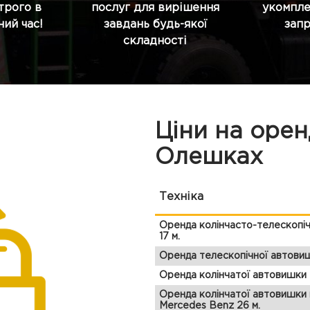
строго в
послуг для вирішення
укомпле
ий час!
завдань будь-якої
зап
складності
Ціни на оре
Олешках
Техніка
Оренда колінчасто-телескопі
17 м.
Оренда телескопічної автовиш
Оренда колінчатої автовишки 
Оренда колінчатої автовишки 
Mercedes Benz 26 м.