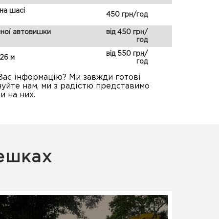
на шасі
450 грн/год
чної автовишки
від 450 грн/
год
від 550 грн/
26 м
год
Вас інформацію? Ми завжди готові
уйте нам, ми з радістю представимо
и на них.
ешках