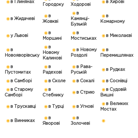
в Глинянах
в Хирові
Городоку
Ходорові
в
в
в
в Жидачеві
Камянці-
Жовкві
Комарному
Бузькій
в
в
у Львові
в Миколаєві
Моршині
Мостиськах
в
в
в Новому
в
Новому
Новояворівську
Роздолі
Перемишлянах
Калинові
в
в
в Рава-
в Рудках
Пустомитах
Радехові
Руській
в Самборі
в Сколе
в Сокалі
в Соснівці
в Старому
в
в Судовій
в Стрию
Самборі
Стебнику
Вишні
в Великих
в Трускавці
в Турці
в Угнові
Мостах
в
в
в Винниках
Яворові
Золочеві