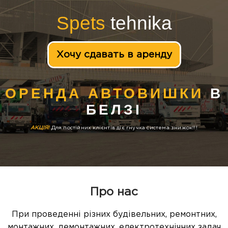
Spets
tehnika
Хочу сдавать в аренду
ОРЕНДА АВТОВИШКИ
В
БЕЛЗІ
АКЦІЯ!
Для постійних клієнтів діє гнучка система знижок!!!
Про нас
При проведенні різних будівельних, ремонтних,
монтажних, демонтажних, електротехнічних задач