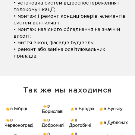
• установка систем відеоспостереження і
телекомунікації;
• монтаж і ремонт кондиціонерів, елементів
систем вентиляції;
• монтаж навісного обладнання на значній
висоті;
• миття вікон, фасадів будівель;
• ремонт або заміна освітлювальних
приладів.
Так же мы находимся
в
в Бібрці
в Бродах
в Буську
Бориславі
в
в
в
в Дублянах
Червонограді
Добромилі
Дрогобичі
в
в