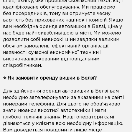
спецтехніку, яка пройшла своєчасний техогляд і
кваліфіковане обслуговування. Ми працюємо
без посередників, тому ви отримуєте чесну
вартість без прихованих націнок і комісій. Якщо
вам необхідна оренда автовишки в Белзі, ціна у
нас буде найпривабливішою в місті. Ми можемо
дозволити собі невисокі ціни завдяки великим
обсягам замовлень, ефективній організації,
наявності сучасної економічної техніки і
висококваліфікованим відповідальним
співробітникам.
⭐️ Як замовити оренду вишки в Белзі?
Для здійснення оренди автовишки в Белзі вам
необхідно зателефонувати за вказаними на сайті
номерами телефонів. Для цього не обов'язково
знати нюанси висотної автотехніки і мати
глибокі технічні знання. Наші оператори самі
дізнаються у клієнта всю необхідну інформацію.
Вам доведеться повідомити лише місце