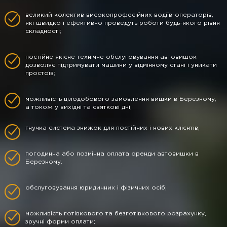
великий колектив високопрофесійних водіїв-операторів,
які швидко і ефективно проведуть роботи будь-якого рівня
складності;
постійне якісне технічне обслуговування автовишок
дозволяє підтримувати машини у відмінному стані і уникати
простоїв;
можливість цілодобового замовлення вишки в Березному,
а токож у вихідні та святкові дні;
гнучка система знижок для постійних і нових клієнтів;
погодинна або позмінна оплата оренди автовишки в
Березному.
обслуговування юридичних і фізичних осіб;
можливість готівкового та безготівкового розрахунку,
зручні форми оплати;