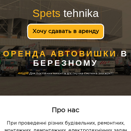
Spets
tehnika
Хочу сдавать в аренду
ОРЕНДА АВТОВИШКИ
В
БЕРЕЗНОМУ
АКЦІЯ!
Для постійних клієнтів діє гнучка система знижок!!!
Про нас
При проведенні різних будівельних, ремонтних,
монтажних, демонтажних, електротехнічних задач