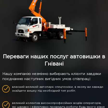
Переваги наших послуг автовишки в
Гнівані
Нашу компанію незмінно вибирають клієнти завдяки
поєднанню наступних вигідних умов співпраці:
власний великий автопарк спецтехніки, в якому ви завжди
знайдете вишку під необхідний тип робіт;
великий колектив високопрофесійних водіїв-операторів,
які швидко і ефективно проведуть роботи будь-якого рівня