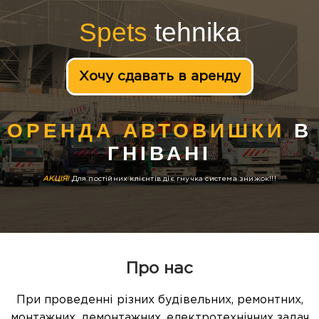
Spets
tehnika
Хочу сдавать в аренду
ОРЕНДА АВТОВИШКИ
В
ГНІВАНІ
АКЦІЯ!
Для постійних клієнтів діє гнучка система знижок!!!
Про нас
При проведенні різних будівельних, ремонтних,
монтажних, демонтажних, електротехнічних задач