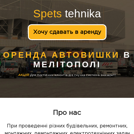
Spets
tehnika
Хочу сдавать в аренду
ОРЕНДА АВТОВИШКИ
В
МЕЛІТОПОЛІ
АКЦІЯ!
Для постійних клієнтів діє гнучка система знижок!!!
Про нас
При проведенні різних будівельних, ремонтних,
монтажних, демонтажних, електротехнічних задач