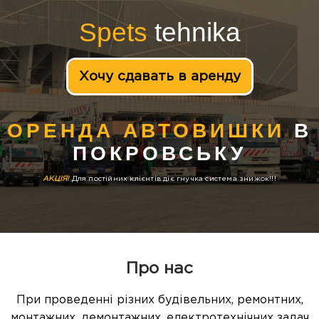
Spets
tehnika
Хочу сдавать в аренду
ОРЕНДА АВТОВИШКИ
В
ПОКРОВСЬКУ
АКЦІЯ!
Для постійних клієнтів діє гнучка система знижок!!!
Про нас
При проведенні різних будівельних, ремонтних,
монтажних, демонтажних, електротехнічних задач