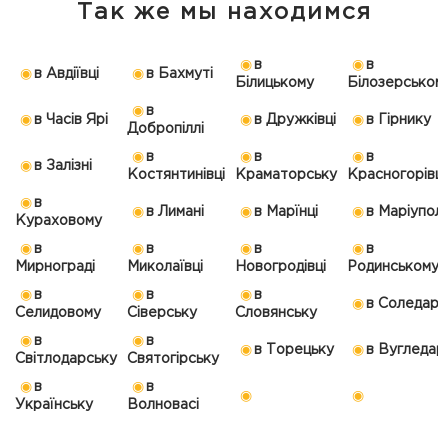
Так же мы находимся
в
в
в Авдіївці
в Бахмуті
Білицькому
Білозерськом
в
в Часів Ярі
в Дружківці
в Гірнику
Добропіллі
в
в
в
в Залізні
Костянтинівці
Краматорську
Красногорівці
в
в Лимані
в Марїнці
в Маріуполі
Кураховому
в
в
в
в
Мирнограді
Миколаївці
Новогродівці
Родинському
в
в
в
в Соледарі
Селидовому
Сіверську
Словянську
в
в
в Торецьку
в Вугледарі
Світлодарську
Святогірську
в
в
Українську
Волновасі