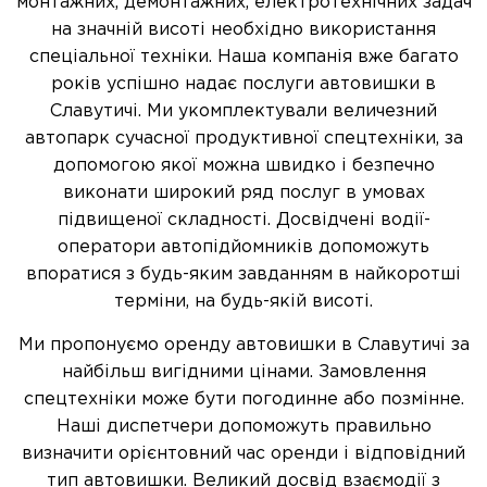
монтажних, демонтажних, електротехнічних задач
на значній висоті необхідно використання
спеціальної техніки. Наша компанія вже багато
років успішно надає послуги автовишки в
Славутичі. Ми укомплектували величезний
автопарк сучасної продуктивної спецтехніки, за
допомогою якої можна швидко і безпечно
виконати широкий ряд послуг в умовах
підвищеної складності. Досвідчені водії-
оператори автопідйомників допоможуть
впоратися з будь-яким завданням в найкоротші
терміни, на будь-якій висоті.
Ми пропонуємо оренду автовишки в Славутичі за
найбільш вигідними цінами. Замовлення
спецтехніки може бути погодинне або позмінне.
Наші диспетчери допоможуть правильно
визначити орієнтовний час оренди і відповідний
тип автовишки. Великий досвід взаємодії з