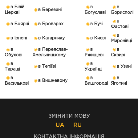
в Білій
в
в
в Березані
Церкві
Богуславі
Борисполі
в
в Боярці
в Броварах
в Бучі
Фастові
в
в Ірпені
в Кагарлику
в Києві
Миронівці
в
в Переяслав-
в
в
Обухові
Хмельницькому
Ржищеві
Сквирі
в
в
в Тетіїві
в Узині
Таращі
Українці
в
в
в
в Вишневому
Василькові
Вишгороді
Яготині
ЗМІНИТИ МОВУ
UA
RU
КОНТАКТНА ІНФОРМАЦІЯ