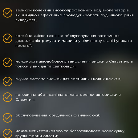
великий колектив високопрофесійних водіїв-операторів,
які швидко і ефективно проведуть роботи будь-якого рівня
складності;
постійне якісне технічне обслуговування автовишок
дозволяє підтримувати машини у відмінному стані і уникати
простоїв;
можливість цілодобового замовлення вишки в Славутичі, а
токож у вихідні та святкові дні;
гнучка система знижок для постійних і нових клієнтів;
погодинна або позмінна оплата оренди автовишки в
Славутичі.
обслуговування юридичних і фізичних осіб;
можливість готівкового та безготівкового розрахунку,
зручні форми оплати;