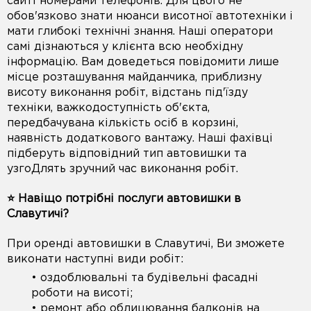
сайті номерами телефонів. Для цього не
обов'язково знати нюанси висотної автотехніки і
мати глибокі технічні знання. Наші оператори
самі дізнаються у клієнта всю необхідну
інформацію. Вам доведеться повідомити лише
місце розташування майданчика, приблизну
висоту виконання робіт, відстань під'їзду
техніки, важкодоступність об'єкта,
передбачувана кількість осіб в корзині,
наявність додаткового вантажу. Наші фахівці
підберуть відповідний тип автовишки та
узгоДлять зручний час виконання робіт.
⭐️ Навіщо потрібні послуги автовишки в
Славутичі?
При оренді автовишки в Славутичі, Ви зможете
виконати наступні види робіт:
• оздоблювальні та будівельні фасадні
роботи на висоті;
• ремонт або облицювання балконів на