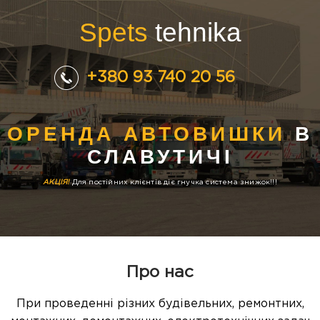
Spets
tehnika
+380 93 740 20 56
ОРЕНДА АВТОВИШКИ
В
СЛАВУТИЧІ
АКЦІЯ!
Для постійних клієнтів діє гнучка система знижок!!!
Про нас
При проведенні різних будівельних, ремонтних,