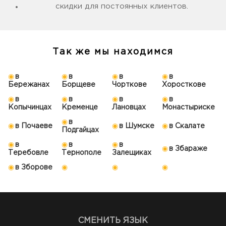
скидки для постоянных клиентов.
Так же мы находимся
в
в
в
в
Бережанах
Борщеве
Чорткове
Хоросткове
в
в
в
в
Копычинцах
Кременце
Лановцах
Монастыриске
в
в Почаеве
в Шумске
в Скалате
Подгайцах
в
в
в
в Збараже
Теребовле
Тернополе
Залещиках
в Зборове
СМЕНИТЬ ЯЗЫК