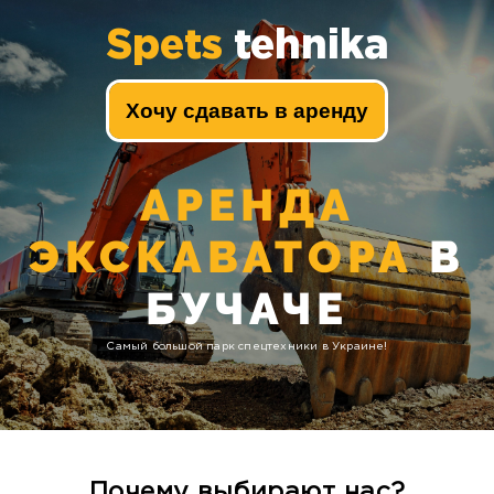
Spets
tehnika
Хочу сдавать в аренду
АРЕНДА
ЭКСКАВАТОРА
В
БУЧАЧЕ
Самый большой парк спецтехники в Украине!
Почему выбирают нас?