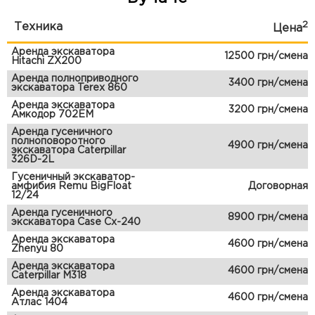
2
Техника
Цена
Аренда экскаватора
12500 грн/смена
Hitachi ZX200
Аренда полноприводного
3400 грн/смена
экскаватора Terex 860
Аренда экскаватора
3200 грн/смена
Амкодор 702ЕМ
Аренда гусеничного
полноповоротного
4900 грн/смена
экскаватора Caterpillar
326D-2L
Гусеничный экскаватор-
амфибия Remu BigFloat
Договорная
12/24
Аренда гусеничного
8900 грн/смена
экскаватора Case Cx-240
Аренда экскаватора
4600 грн/смена
Zhenyu 80
Аренда экскаватора
4600 грн/смена
Caterpillar M318
Аренда экскаватора
4600 грн/смена
Атлас 1404