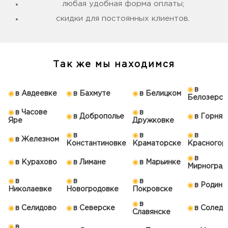
любая удобная форма оплаты;
скидки для постоянных клиентов.
Так же мы находимся
в
в Авдеевке
в Бахмуте
в Белицком
Белозерск
в Часове
в
в Доброполье
в Горняк
Яре
Дружковке
в
в
в
в Железном
Константиновке
Краматорске
Красногор
в
в Курахово
в Лимане
в Марьинке
Мирноград
в
в
в
в Родинс
Николаевке
Новогродовке
Покровске
в
в Селидово
в Северске
в Соледа
Славянске
в