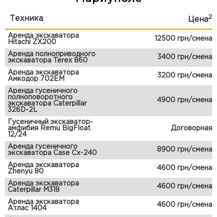
2
Техника
Цена
Аренда экскаватора
12500 грн/смена
Hitachi ZX200
Аренда полноприводного
3400 грн/смена
экскаватора Terex 860
Аренда экскаватора
3200 грн/смена
Амкодор 702ЕМ
Аренда гусеничного
полноповоротного
4900 грн/смена
экскаватора Caterpillar
326D-2L
Гусеничный экскаватор-
амфибия Remu BigFloat
Договорная
12/24
Аренда гусеничного
8900 грн/смена
экскаватора Case Cx-240
Аренда экскаватора
4600 грн/смена
Zhenyu 80
Аренда экскаватора
4600 грн/смена
Caterpillar M318
Аренда экскаватора
4600 грн/смена
Атлас 1404