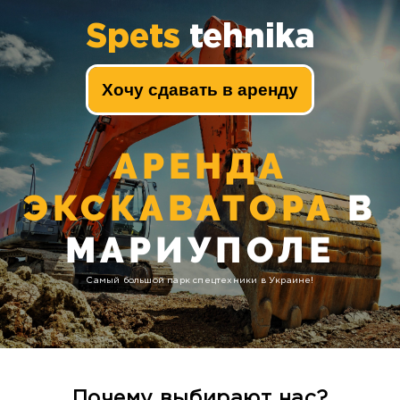
Spets
tehnika
Хочу сдавать в аренду
АРЕНДА
ЭКСКАВАТОРА
В
МАРИУПОЛЕ
Самый большой парк спецтехники в Украине!
Почему выбирают нас?