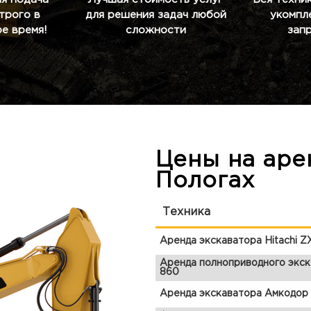
строго в
для решения задач любой
укомпл
е время!
сложности
зап
Цены на аре
Пологах
Техника
Аренда экскаватора Hitachi 
Аренда полноприводного экск
860
Аренда экскаватора Амкодор