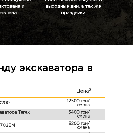
ектована и
выходные дни, а так же
равлена
праздники
нду экскаватора в
2
Цена
12500 грн/
ZX200
смена
аватора Terex
3400 грн/
смена
3200 грн/
 702ЕМ
смена