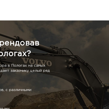
арендовав
ологах?
ора в Пологах на самых
дает заказчику целый ряд
в, с различными
тными