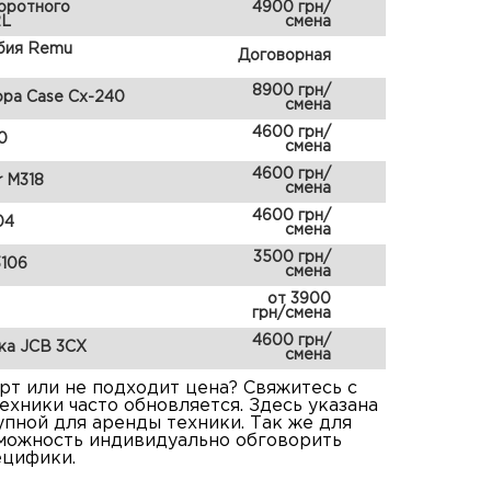
оротного
4900 грн/
2L
смена
бия Remu
Договорная
8900 грн/
ора Case Cx-240
смена
4600 грн/
0
смена
4600 грн/
r M318
смена
4600 грн/
04
смена
3500 грн/
3106
смена
от 3900
грн/смена
4600 грн/
ка JCB 3CX
смена
т или не подходит цена? Свяжитесь с
ехники часто обновляется. Здесь указана
упной для аренды техники. Так же для
зможность индивидуально обговорить
ецифики.