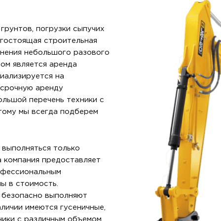
грунтов, погрузки сыпучих
огостоящая строительная
лнения небольшого разового
ом является аренда
циализируется на
осрочную аренду
ольшой перечень техники с
тому мы всегда подберем
 выполняться только
 компания предоставляет
рофессиональным
ы в стоимость.
и безопасно выполняют
аличии имеются гусеничные,
чики с различным объемом