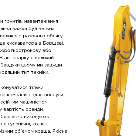
и грунтів, навантаження
альна важка будівельна
евеликого разового обсягу
да екскаватора в Борщеві.
в короткострокову або
В автопарку є великий
. Завдяки цьому ми завжди
ходящий тип техніки.
конуватися тільки
ша компанія надає послуги
есійним машиністом.
у вартість оренди.
 безпечно виконують
 є гусеничні, колісні
ізним об'ємом ковша. Якісна