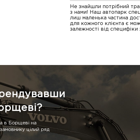
Не знайшли потрібний тран
з нами! Наш автопарк спец
лиш маленька частина дос
для кожного клієнта є мож
залежності від специфіки 
орендувавши
орщеві?
а в Борщеві на
 замовнику цілий ряд