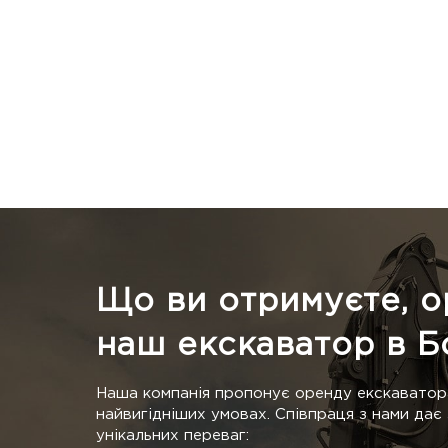
Що ви отримуєте, 
наш екскаватор в Б
Наша компанія пропонує оренду екскаватор
найвигідніших умовах. Співпраця з нами дає
унікальних переваг: