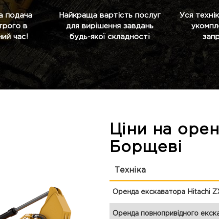
а подача
Найкраща вартість послуг
Уся технік
строго в
для вирішення завдань
укомпл
ий час!
будь-якої складності
зап
Ціни на оре
Борщеві
Техніка
Оренда екскаватора Hitachi 
Оренда повнопривідного екск