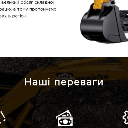
 великий обсяг складної
працю, а тому пропонуємо
ах в регіоні.
Наші переваги