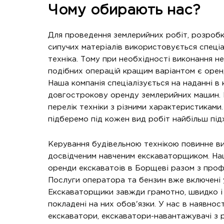
Чому обирають нас?
Для проведення землерийних робіт, розробк
сипучих матеріалів використовується спеці
техніка. Тому при необхідності виконання н
подібних операцій кращим варіантом є орен
Наша компанія спеціалізується на наданні 
довгострокову оренду землерийних машин. 
перелік техніки з різними характеристиками
підберемо під кожен вид робіт найбільш під
Керування будівельною технікою повинне ви
досвідченим навченим екскаваторщиком. На
оренди екскаватоів в Борщеві разом з проф
Послуги оператора та бензин вже включені 
Екскаваторщики завжди грамотно, швидко і
покладені на них обов'язки. У нас в наявності
екскаватори, екскаватори-навантажувачі з р