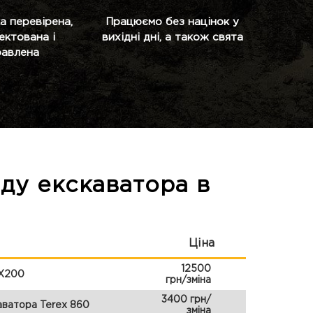
а перевірена,
Працюємо без націнок у
ектована і
вихідні дні, а також свята
равлена
нду екскаватора в
Ціна
12500
ZX200
грн/зміна
3400 грн/
аватора Terex 860
зміна