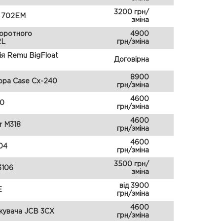
3200 грн/
р 702ЕМ
зміна
воротного
4900
2L
грн/зміна
ія Remu BigFloat
Договірна
8900
ора Case Cx-240
грн/зміна
4600
80
грн/зміна
4600
r M318
грн/зміна
4600
04
грн/зміна
3500 грн/
3106
зміна
від 3900
E
грн/зміна
4600
жувача JCB 3CX
грн/зміна