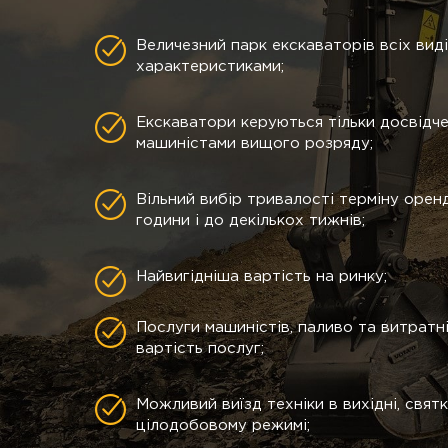
Величезний парк екскаваторів всіх виді
характеристиками;
Екскаватори керуються тільки досвідч
машиністами вищого розряду;
Вільний вибір тривалості терміну оренд
години і до декількох тижнів;
Найвигідніша вартість на ринку;
Послуги машиністів, паливо та витратн
вартість послуг;
Можливий виїзд техніки в вихідні, святк
цілодобовому режимі;