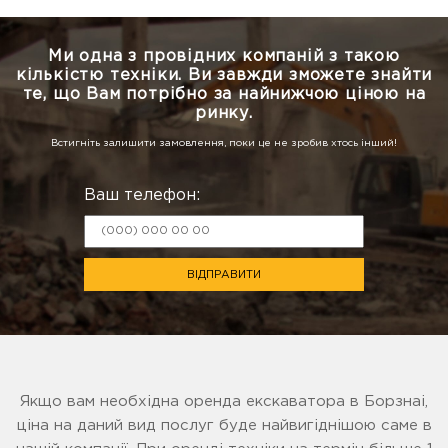
Ми одна з провідних компаній з такою
кількістю техніки.
Ви завжди зможете знайти
те, що Вам потрібно за найнижчою ціною на
ринку.
Встигніть залишити замовлення, поки це не зробив хтось інший!
Ваш телефон:
ВІДПРАВИТИ
Якщо вам необхідна оренда екскаватора в Борзнаі,
ціна на даний вид послуг буде найвигіднішою саме в