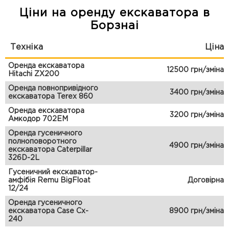
Ціни на оренду екскаватора в
Борзнаі
Техніка
Ціна
Оренда екскаватора
12500 грн/зміна
Hitachi ZX200
Оренда повнопривідного
3400 грн/зміна
екскаватора Terex 860
Оренда екскаватора
3200 грн/зміна
Амкодор 702ЕМ
Оренда гусеничного
полноповоротного
4900 грн/зміна
екскаватора Caterpillar
326D-2L
Гусеничний екскаватор-
амфібія Remu BigFloat
Договірна
12/24
Оренда гусеничного
екскаватора Case Cx-
8900 грн/зміна
240