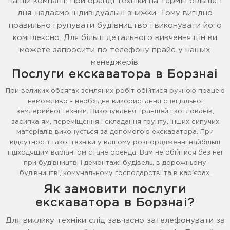
нашій компанії. При оренді техніки на термін більше 1
дня, надаємо індивідуальні знижки. Тому вигідно
правильно групувати будівництво і виконувати його
комплексно. Для більш детального вивчення цін ви
можете запросити по телефону прайс у наших
менеджерів.
Послуги екскаватора в Борзнаі
При великих обсягах земляних робіт обійтися ручною працею
неможливо - необхідне використання спеціальної
землерийної техніки. Викопування траншей і котлованів,
засипка ям, переміщення і складання ґрунту, інших сипучих
матеріалів виконується за допомогою екскаватора. При
відсутності такої техніки у вашому розпорядженні найбільш
підходящим варіантом стане оренда. Вам не обійтися без неї
при будівництві і демонтажі будівель, в дорожньому
будівництві, комунальному господарстві та в кар'єрах.
Як замовити послуги
екскаватора в Борзнаі?
Для виклику техніки слід завчасно зателефонувати за