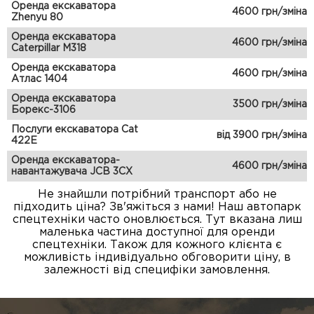
Оренда екскаватора
4600 грн/зміна
Zhenyu 80
Оренда екскаватора
4600 грн/зміна
Caterpillar M318
Оренда екскаватора
4600 грн/зміна
Атлас 1404
Оренда екскаватора
3500 грн/зміна
Борекс-3106
Послуги екскаватора Cat
від 3900 грн/зміна
422E
Оренда екскаватора-
4600 грн/зміна
навантажувача JCB 3CX
Не знайшли потрібний транспорт або не
підходить ціна? Зв'яжіться з нами! Наш автопарк
спецтехніки часто оновлюється. Тут вказана лиш
маленька частина доступної для оренди
спецтехніки. Також для кожного клієнта є
можливість індивідуально обговорити ціну, в
залежності від специфіки замовлення.