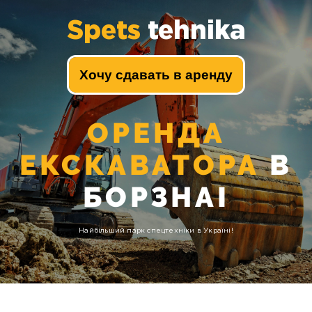
Spets
tehnika
Хочу сдавать в аренду
ОРЕНДА
ЕКСКАВАТОРА
В
БОРЗНАІ
Найбільший парк спецтехніки в Україні!