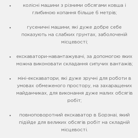
колісні машини з різними обсягами ковша і
глибиною копання більше 6 метрів;
гусеничні машини, які дуже добре себе
показують на слабких грунтах, заболоченій
місцевості;
екскаватори-навантажувачі, за допомогою яких
можна виконовати складання сипучих вантажів;
міні-екскаватори, які дуже зручні для роботи в
умовах обмеженого простору, на захаращених
майданчиках, для виконання дуже малих обсягів
робіт;
повноповоротний екскаватор в Борзнаі, який
підійде для великих обсягів робіт на складній
місцевості.