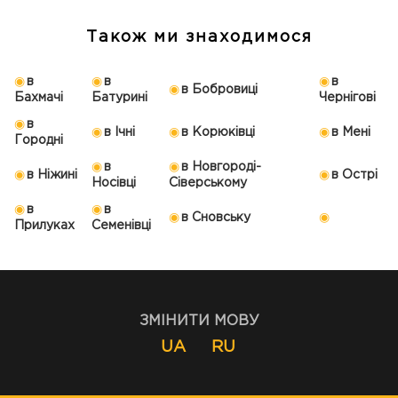
Також ми знаходимося
в
в
в
в Бобровиці
Бахмачі
Батурині
Чернігові
в
в Ічні
в Корюківці
в Мені
Городні
в
в Новгороді-
в Ніжині
в Острі
Носівці
Сіверському
в
в
в Сновську
Прилуках
Семенівці
ЗМІНИТИ МОВУ
UA
RU