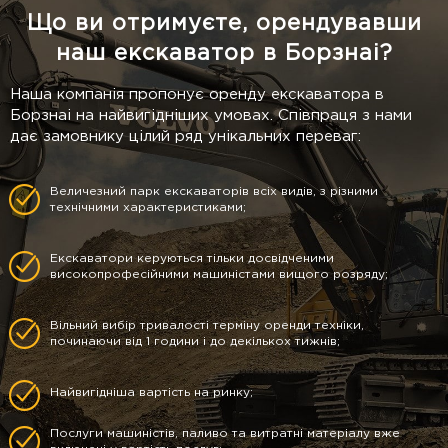
Що ви отримуєте, орендувавши
наш екскаватор в Борзнаі?
Наша компанія пропонує оренду екскаватора в
Борзнаі на найвигідніших умовах. Співпраця з нами
дає замовнику цілий ряд унікальних переваг:
Величезний парк екскаваторів всіх видів, з різними
технічними характеристиками;
Екскаватори керуються тільки досвідченими
високопрофесійними машиністами вищого розряду;
Вільний вибір тривалості терміну оренди техніки,
починаючи від 1 години і до декількох тижнів;
Найвигідніша вартість на ринку;
Послуги машиністів, паливо та витратні матеріалу вже