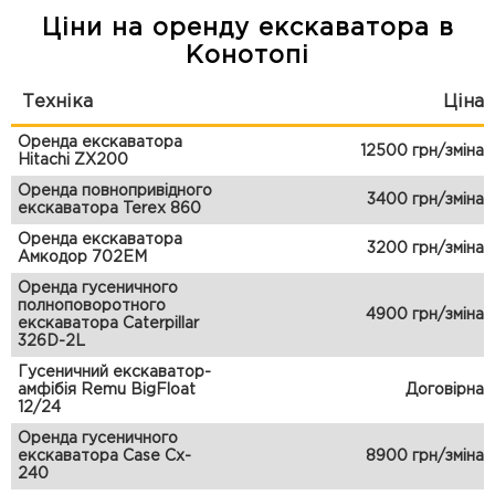
Ціни на оренду екскаватора в
Конотопі
Техніка
Ціна
Оренда екскаватора
12500 грн/зміна
Hitachi ZX200
Оренда повнопривідного
3400 грн/зміна
екскаватора Terex 860
Оренда екскаватора
3200 грн/зміна
Амкодор 702ЕМ
Оренда гусеничного
полноповоротного
4900 грн/зміна
екскаватора Caterpillar
326D-2L
Гусеничний екскаватор-
амфібія Remu BigFloat
Договірна
12/24
Оренда гусеничного
екскаватора Case Cx-
8900 грн/зміна
240