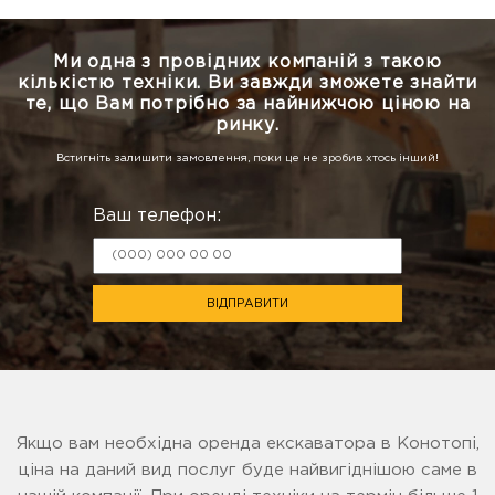
Ми одна з провідних компаній з такою
кількістю техніки.
Ви завжди зможете знайти
те, що Вам потрібно за найнижчою ціною на
ринку.
Встигніть залишити замовлення, поки це не зробив хтось інший!
Ваш телефон:
ВІДПРАВИТИ
Якщо вам необхідна оренда екскаватора в Конотопі,
ціна на даний вид послуг буде найвигіднішою саме в