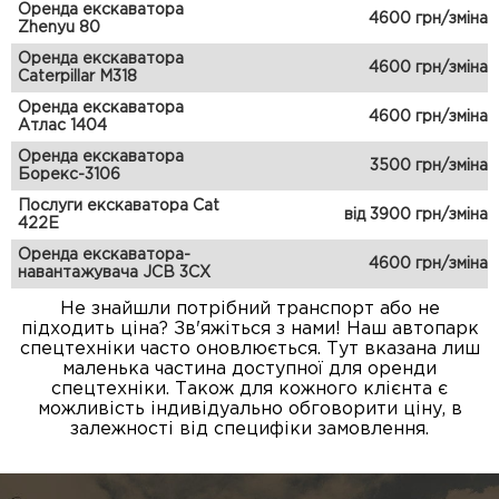
Оренда екскаватора
4600 грн/зміна
Zhenyu 80
Оренда екскаватора
4600 грн/зміна
Caterpillar M318
Оренда екскаватора
4600 грн/зміна
Атлас 1404
Оренда екскаватора
3500 грн/зміна
Борекс-3106
Послуги екскаватора Cat
від 3900 грн/зміна
422E
Оренда екскаватора-
4600 грн/зміна
навантажувача JCB 3CX
Не знайшли потрібний транспорт або не
підходить ціна? Зв'яжіться з нами! Наш автопарк
спецтехніки часто оновлюється. Тут вказана лиш
маленька частина доступної для оренди
спецтехніки. Також для кожного клієнта є
можливість індивідуально обговорити ціну, в
залежності від специфіки замовлення.