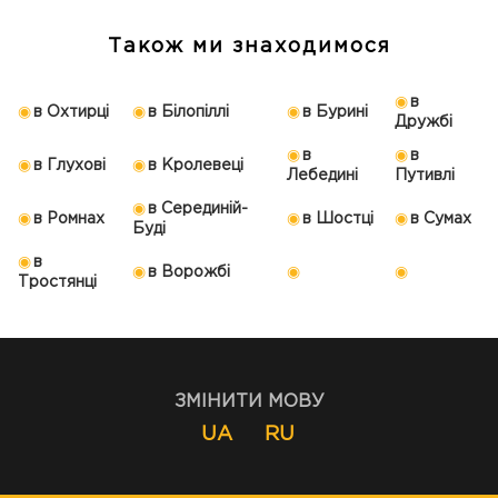
Також ми знаходимося
в
в Охтирці
в Білопіллі
в Бурині
Дружбі
в
в
в Глухові
в Кролевеці
Лебедині
Путивлі
в Серединій-
в Ромнах
в Шостці
в Сумах
Буді
в
в Ворожбі
Тростянці
ЗМІНИТИ МОВУ
UA
RU