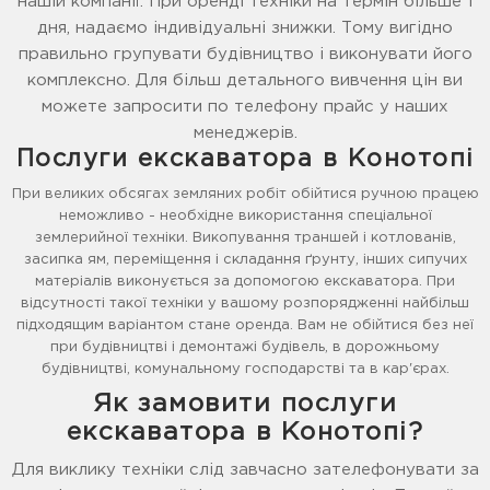
нашій компанії. При оренді техніки на термін більше 1
дня, надаємо індивідуальні знижки. Тому вигідно
правильно групувати будівництво і виконувати його
комплексно. Для більш детального вивчення цін ви
можете запросити по телефону прайс у наших
менеджерів.
Послуги екскаватора в Конотопі
При великих обсягах земляних робіт обійтися ручною працею
неможливо - необхідне використання спеціальної
землерийної техніки. Викопування траншей і котлованів,
засипка ям, переміщення і складання ґрунту, інших сипучих
матеріалів виконується за допомогою екскаватора. При
відсутності такої техніки у вашому розпорядженні найбільш
підходящим варіантом стане оренда. Вам не обійтися без неї
при будівництві і демонтажі будівель, в дорожньому
будівництві, комунальному господарстві та в кар'єрах.
Як замовити послуги
екскаватора в Конотопі?
Для виклику техніки слід завчасно зателефонувати за