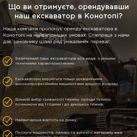
Що ви отримуєте, орендувавши
наш екскаватор в Конотопі?
Наша компанія пропонує оренду екскаватора в
Конотопі на найвигідніших умовах. Співпраця з нами
дає замовнику цілий ряд унікальних переваг:
Величезний парк екскаваторів всіх видів, з різними
технічними характеристиками;
Екскаватори керуються тільки досвідченими
високопрофесійними машиністами вищого розряду;
Вільний вибір тривалості терміну оренди техніки,
починаючи від 1 години і до декількох тижнів;
Найвигідніша вартість на ринку;
Послуги машиністів, паливо та витратні матеріалу вже