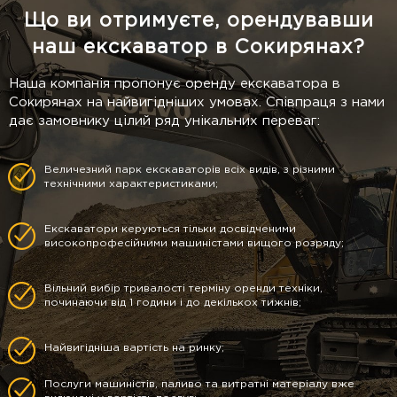
Що ви отримуєте, орендувавши
наш екскаватор в Сокирянах?
Наша компанія пропонує оренду екскаватора в
Сокирянах на найвигідніших умовах. Співпраця з нами
дає замовнику цілий ряд унікальних переваг:
Величезний парк екскаваторів всіх видів, з різними
технічними характеристиками;
Екскаватори керуються тільки досвідченими
високопрофесійними машиністами вищого розряду;
Вільний вибір тривалості терміну оренди техніки,
починаючи від 1 години і до декількох тижнів;
Найвигідніша вартість на ринку;
Послуги машиністів, паливо та витратні матеріалу вже