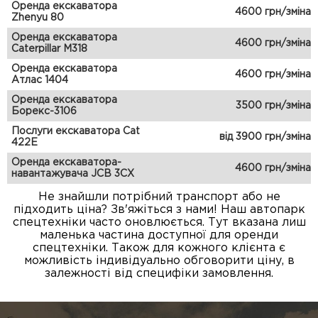
Оренда екскаватора
4600 грн/зміна
Zhenyu 80
Оренда екскаватора
4600 грн/зміна
Caterpillar M318
Оренда екскаватора
4600 грн/зміна
Атлас 1404
Оренда екскаватора
3500 грн/зміна
Борекс-3106
Послуги екскаватора Cat
від 3900 грн/зміна
422E
Оренда екскаватора-
4600 грн/зміна
навантажувача JCB 3CX
Не знайшли потрібний транспорт або не
підходить ціна? Зв'яжіться з нами! Наш автопарк
спецтехніки часто оновлюється. Тут вказана лиш
маленька частина доступної для оренди
спецтехніки. Також для кожного клієнта є
можливість індивідуально обговорити ціну, в
залежності від специфіки замовлення.