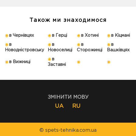
Також ми знаходимося
в Чернівцях
в Герці
в Хотині
в Кіцмані
в
в
в
в
Новодністровську
Новоселиці
Сторожинці
Вашківцях
в
в Вижниці
Заставні
ЗМІНИТИ МОВУ
UA
RU
© spets-tehnika.com.ua