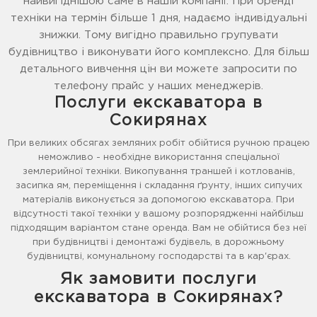
найвигіднішою саме в нашій компанії. При оренді
техніки на термін більше 1 дня, надаємо індивідуальні
знижки. Тому вигідно правильно групувати
будівництво і виконувати його комплексно. Для більш
детального вивчення цін ви можете запросити по
телефону прайс у наших менеджерів.
Послуги екскаватора в
Сокирянах
При великих обсягах земляних робіт обійтися ручною працею
неможливо - необхідне використання спеціальної
землерийної техніки. Викопування траншей і котлованів,
засипка ям, переміщення і складання ґрунту, інших сипучих
матеріалів виконується за допомогою екскаватора. При
відсутності такої техніки у вашому розпорядженні найбільш
підходящим варіантом стане оренда. Вам не обійтися без неї
при будівництві і демонтажі будівель, в дорожньому
будівництві, комунальному господарстві та в кар'єрах.
Як замовити послуги
екскаватора в Сокирянах?