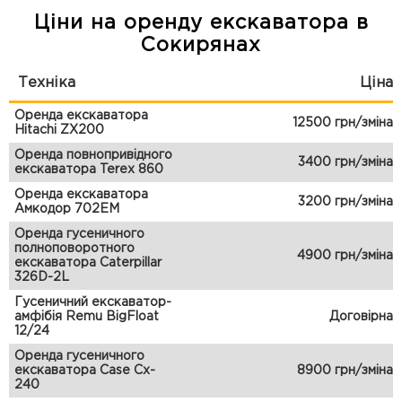
Ціни на оренду екскаватора в
Сокирянах
Техніка
Ціна
Оренда екскаватора
12500 грн/зміна
Hitachi ZX200
Оренда повнопривідного
3400 грн/зміна
екскаватора Terex 860
Оренда екскаватора
3200 грн/зміна
Амкодор 702ЕМ
Оренда гусеничного
полноповоротного
4900 грн/зміна
екскаватора Caterpillar
326D-2L
Гусеничний екскаватор-
амфібія Remu BigFloat
Договірна
12/24
Оренда гусеничного
екскаватора Case Cx-
8900 грн/зміна
240