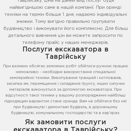
Таврійську, ціна на даний вид послуг буде
найвигіднішою саме в нашій компанії. При оренді
техніки на термін більше 1 дня, надаємо індивідуальні
знижки. Тому вигідно правильно групувати
будівництво і виконувати його комплексно. Для більш
детального вивчення цін ви можете запросити по
телефону прайс у наших менеджерів.
Послуги екскаватора в
Таврійську
При великих обсягах земляних робіт обійтися ручною працею
неможливо - необхідне використання спеціальної
землерийної техніки. Викопування траншей і котлованів,
засипка ям, переміщення і складання ґрунту, інших сипучих
матеріалів виконується за допомогою екскаватора. При
відсутності такої техніки у вашому розпорядженні найбільш
підходящим варіантом стане оренда. Вам не обійтися без неї
при будівництві і демонтажі будівель, в дорожньому
будівництві, комунальному господарстві та в кар'єрах.
Як замовити послуги
екскаватора в Таврійську?