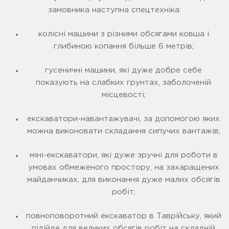
замовника наступна спецтехніка:
колісні машини з різними обсягами ковша і
глибиною копання більше 6 метрів;
гусеничні машини, які дуже добре себе
показують на слабких грунтах, заболоченій
місцевості;
екскаватори-навантажувачі, за допомогою яких
можна виконовати складання сипучих вантажів;
міні-екскаватори, які дуже зручні для роботи в
умовах обмеженого простору, на захаращених
майданчиках, для виконання дуже малих обсягів
робіт;
повноповоротний екскаватор в Таврійську, який
підійде для великих обсягів робіт на складній