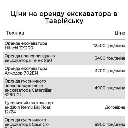
Ціни на оренду екскаватора в
Таврійську
Техніка
Ціна
Оренда екскаватора
12500 грн/зміна
Hitachi ZX200
Оренда повнопривідного
3400 грн/зміна
екскаватора Terex 860
Оренда екскаватора
3200 грн/зміна
Амкодор 702ЕМ
Оренда гусеничного
полноповоротного
4900 грн/зміна
екскаватора Caterpillar
326D-2L
Гусеничний екскаватор-
амфібія Remu BigFloat
Договірна
12/24
Оренда гусеничного
екскаватора Case Cx-
8900 грн/зміна