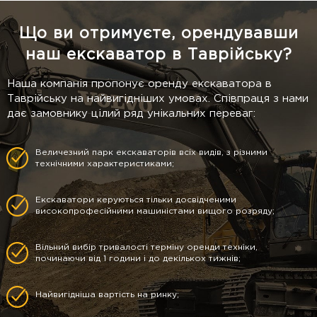
Що ви отримуєте, орендувавши
наш екскаватор в Таврійську?
Наша компанія пропонує оренду екскаватора в
Таврійську на найвигідніших умовах. Співпраця з нами
дає замовнику цілий ряд унікальних переваг:
Величезний парк екскаваторів всіх видів, з різними
технічними характеристиками;
Екскаватори керуються тільки досвідченими
високопрофесійними машиністами вищого розряду;
Вільний вибір тривалості терміну оренди техніки,
починаючи від 1 години і до декількох тижнів;
Найвигідніша вартість на ринку;