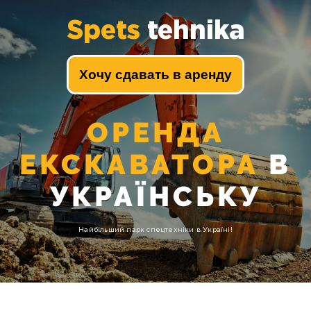
Spets
tehnika
Хочу сдавать в аренду
ОРЕНДА
ЕКСКАВАТОРА
В
УКРАЇНСЬКУ
Найбільший парк спецтехніки в Україні!