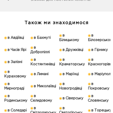
Також ми знаходимося
в
в
в Авдіївці
в Бахмуті
Білицькому
Білозерськом
в
в Часів Ярі
в Дружківці
в Гірнику
Добропіллі
в
в
в
в Залізні
Костянтинівці
Краматорську
Красногорівці
в
в Лимані
в Марїнці
в Маріуполі
Кураховому
в
в
в
в Миколаївці
Мирнограді
Новогродівці
Покровську
в
в
в
в Сіверську
Родинському
Селидовому
Словянську
в
в
в Соледарі
в Торецьку
Світлодарську
Святогірську