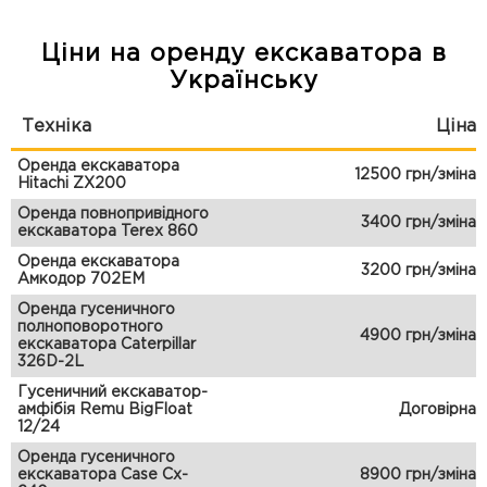
Ціни на оренду екскаватора в
Українську
Техніка
Ціна
Оренда екскаватора
12500 грн/зміна
Hitachi ZX200
Оренда повнопривідного
3400 грн/зміна
екскаватора Terex 860
Оренда екскаватора
3200 грн/зміна
Амкодор 702ЕМ
Оренда гусеничного
полноповоротного
4900 грн/зміна
екскаватора Caterpillar
326D-2L
Гусеничний екскаватор-
амфібія Remu BigFloat
Договірна
12/24
Оренда гусеничного
екскаватора Case Cx-
8900 грн/зміна