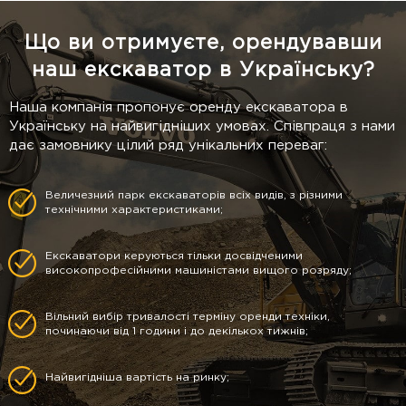
Що ви отримуєте, орендувавши
наш екскаватор в Українську?
Наша компанія пропонує оренду екскаватора в
Українську на найвигідніших умовах. Співпраця з нами
дає замовнику цілий ряд унікальних переваг:
Величезний парк екскаваторів всіх видів, з різними
технічними характеристиками;
Екскаватори керуються тільки досвідченими
високопрофесійними машиністами вищого розряду;
Вільний вибір тривалості терміну оренди техніки,
починаючи від 1 години і до декількох тижнів;
Найвигідніша вартість на ринку;