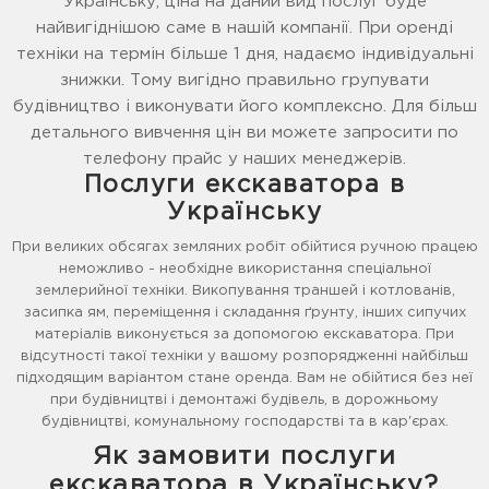
Українську, ціна на даний вид послуг буде
найвигіднішою саме в нашій компанії. При оренді
техніки на термін більше 1 дня, надаємо індивідуальні
знижки. Тому вигідно правильно групувати
будівництво і виконувати його комплексно. Для більш
детального вивчення цін ви можете запросити по
телефону прайс у наших менеджерів.
Послуги екскаватора в
Українську
При великих обсягах земляних робіт обійтися ручною працею
неможливо - необхідне використання спеціальної
землерийної техніки. Викопування траншей і котлованів,
засипка ям, переміщення і складання ґрунту, інших сипучих
матеріалів виконується за допомогою екскаватора. При
відсутності такої техніки у вашому розпорядженні найбільш
підходящим варіантом стане оренда. Вам не обійтися без неї
при будівництві і демонтажі будівель, в дорожньому
будівництві, комунальному господарстві та в кар'єрах.
Як замовити послуги
екскаватора в Українську?