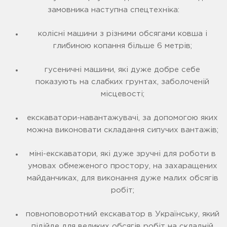
замовника наступна спецтехніка:
колісні машини з різними обсягами ковша і
глибиною копання більше 6 метрів;
гусеничні машини, які дуже добре себе
показують на слабких грунтах, заболоченій
місцевості;
екскаватори-навантажувачі, за допомогою яких
можна виконовати складання сипучих вантажів;
міні-екскаватори, які дуже зручні для роботи в
умовах обмеженого простору, на захаращених
майданчиках, для виконання дуже малих обсягів
робіт;
повноповоротний екскаватор в Українську, який
підійде для великих обсягів робіт на складній