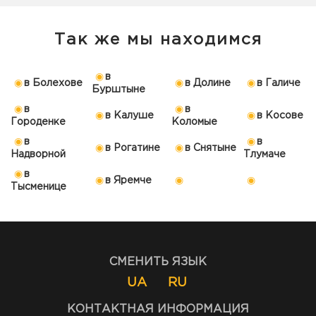
Так же мы находимся
в
в Болехове
в Долине
в Галиче
Бурштыне
в
в
в Калуше
в Косове
Городенке
Коломые
в
в
в Рогатине
в Снятыне
Надворной
Тлумаче
в
в Яремче
Тысменице
СМЕНИТЬ ЯЗЫК
UA
RU
КОНТАКТНАЯ ИНФОРМАЦИЯ