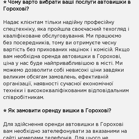
⭐️ Чому варто вибрати ваші послуги автовишки в
Горохові?
Надає клієнтам тільки надійну професійну
спецтехніку, яка пройшла своєчасний техогляд і
кваліфіковане обслуговування. Ми працюємо
без посередників, тому ви отримуєте чесну
вартість без прихованих націнок і комісій. Якщо
вам необхідна оренда автовишки в Горохові,
ціна у нас буде найпривабливішою в місті. Ми
можемо дозволити собі невисокі ціни завдяки
великим обсягам замовлень, ефективній
організації, наявності сучасної економічної
техніки і висококваліфікованим відповідальним
співробітникам.
⭐️ Як замовити оренду вишки в Горохові?
Для здійснення оренди автовишки в Горохові
вам необхідно зателефонувати за вказаними на
сайті номерами телефонів. Для цього не