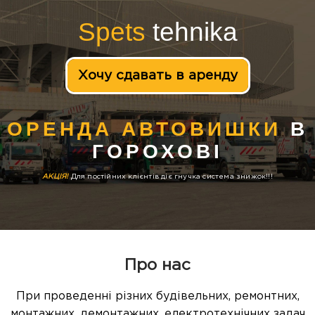
Spets
tehnika
Хочу сдавать в аренду
ОРЕНДА АВТОВИШКИ
В
ГОРОХОВІ
АКЦІЯ!
Для постійних клієнтів діє гнучка система знижок!!!
Про нас
При проведенні різних будівельних, ремонтних,
монтажних, демонтажних, електротехнічних задач