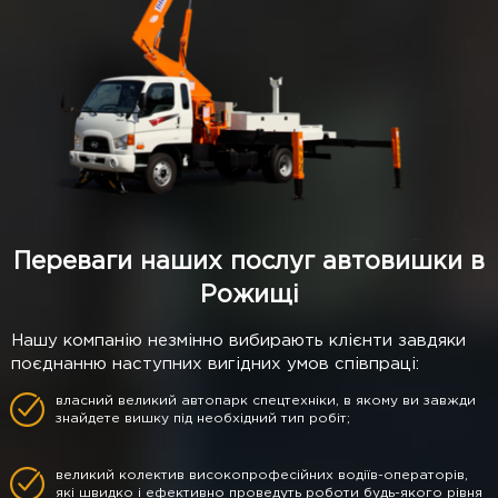
Переваги наших послуг автовишки в
Рожищі
Нашу компанію незмінно вибирають клієнти завдяки
поєднанню наступних вигідних умов співпраці:
власний великий автопарк спецтехніки, в якому ви завжди
знайдете вишку під необхідний тип робіт;
великий колектив високопрофесійних водіїв-операторів,
які швидко і ефективно проведуть роботи будь-якого рівня