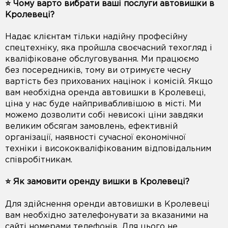
⭐️ Чому варто вибрати ваші послуги автовишки в
Кролевеці?
Надає клієнтам тільки надійну професійну
спецтехніку, яка пройшла своєчасний техогляд і
кваліфіковане обслуговування. Ми працюємо
без посередників, тому ви отримуєте чесну
вартість без прихованих націнок і комісій. Якщо
вам необхідна оренда автовишки в Кролевеці,
ціна у нас буде найпривабливішою в місті. Ми
можемо дозволити собі невисокі ціни завдяки
великим обсягам замовлень, ефективній
організації, наявності сучасної економічної
техніки і висококваліфікованим відповідальним
співробітникам.
⭐️ Як замовити оренду вишки в Кролевеці?
Для здійснення оренди автовишки в Кролевеці
вам необхідно зателефонувати за вказаними на
сайті номерами телефонів. Для цього не