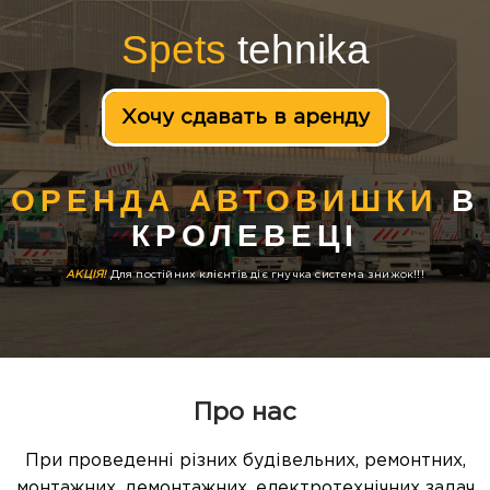
Spets
tehnika
Хочу сдавать в аренду
ОРЕНДА АВТОВИШКИ
В
КРОЛЕВЕЦІ
АКЦІЯ!
Для постійних клієнтів діє гнучка система знижок!!!
Про нас
При проведенні різних будівельних, ремонтних,
монтажних, демонтажних, електротехнічних задач