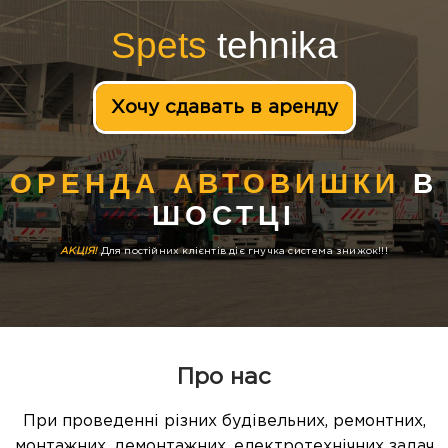
Spets
tehnika
Хочу сдавать в аренду
ОРЕНДА АВТОВИШКИ
В
ШОСТЦІ
АКЦІЯ!
Для постійних клієнтів діє гнучка система знижок!!!
Про нас
При проведенні різних будівельних, ремонтних,
монтажних, демонтажних, електротехнічних задач