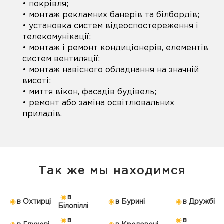
• покрівля;
• монтаж рекламних банерів та білбордів;
• установка систем відеоспостереження і
телекомунікації;
• монтаж і ремонт кондиціонерів, елементів
систем вентиляції;
• монтаж навісного обладнання на значній
висоті;
• миття вікон, фасадів будівель;
• ремонт або заміна освітлювальних
приладів.
Так же мы находимся
в
в Охтирці
в Бурині
в Дружбі
Білопіллі
в
в