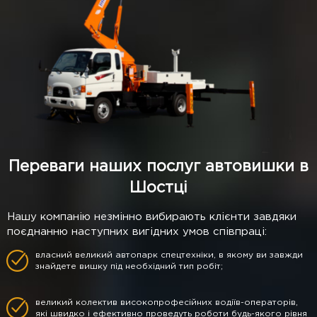
Переваги наших послуг автовишки в
Шостці
Нашу компанію незмінно вибирають клієнти завдяки
поєднанню наступних вигідних умов співпраці:
власний великий автопарк спецтехніки, в якому ви завжди
знайдете вишку під необхідний тип робіт;
великий колектив високопрофесійних водіїв-операторів,
які швидко і ефективно проведуть роботи будь-якого рівня