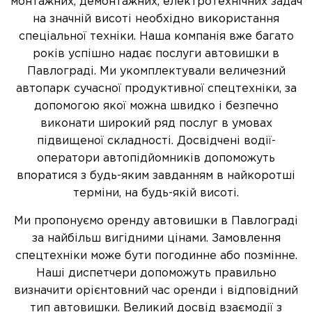
монтажних, демонтажних, електротехнічних задач
на значній висоті необхідно використання
спеціальної техніки. Наша компанія вже багато
років успішно надає послуги автовишки в
Павлограді. Ми укомплектували величезний
автопарк сучасної продуктивної спецтехніки, за
допомогою якої можна швидко і безпечно
виконати широкий ряд послуг в умовах
підвищеної складності. Досвідчені водії-
оператори автопідйомників допоможуть
впоратися з будь-яким завданням в найкоротші
терміни, на будь-якій висоті.
Ми пропонуємо оренду автовишки в Павлограді
за найбільш вигідними цінами. Замовлення
спецтехніки може бути погодинне або позмінне.
Наші диспетчери допоможуть правильно
визначити орієнтовний час оренди і відповідний
тип автовишки. Великий досвід взаємодії з