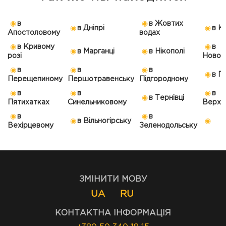
в
в Жовтих
в Дніпрі
в К
Апостоловому
водах
в Кривому
в
в Марганці
в Нікополі
розі
Новом
в
в
в
в П
Перещепиному
Першотравенську
Підгородному
в
в
в
в Тернівці
Пятихатках
Синельниковому
Верхн
в
в
в Вільногірську
Вехірцевому
Зеленодольську
ЗМІНИТИ МОВУ
UA
RU
КОНТАКТНА ІНФОРМАЦІЯ