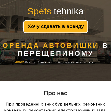
Spets
tehnika
Хочу сдавать в аренду
ОРЕНДА АВТОВИШКИ
В
ПЕРЕЩЕПИНОМУ
АКЦІЯ!
Для постійних клієнтів діє гнучка система знижок!!!
Про нас
При проведенні різних будівельних, ремонтних,
монтажних, демонтажних, електротехнічних задач