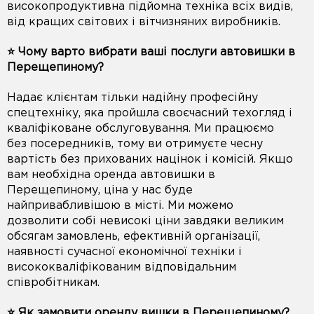
високопродуктивна підйомна техніка всіх видів,
від кращих світових і вітчизняних виробників.
⭐️ Чому варто вибрати ваші послуги автовишки в
Перещепиному?
Надає клієнтам тільки надійну професійну
спецтехніку, яка пройшла своєчасний техогляд і
кваліфіковане обслуговування. Ми працюємо
без посередників, тому ви отримуєте чесну
вартість без прихованих націнок і комісій. Якщо
вам необхідна оренда автовишки в
Перещепиному, ціна у нас буде
найпривабливішою в місті. Ми можемо
дозволити собі невисокі ціни завдяки великим
обсягам замовлень, ефективній організації,
наявності сучасної економічної техніки і
висококваліфікованим відповідальним
співробітникам.
⭐️ Як замовити оренду вишки в Перещепиному?