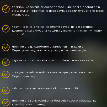
великий колектив високопрофесійних водіїв-операторів,
які швидко і ефективно проведуть роботи будь-якого рівня
складності;
постійне якісне технічне обслуговування автовишок
дозволяє підтримувати машини у відмінному стані і уникати
простоїв;
можливість цілодобового замовлення вишки в
Перещепиному, а токож у вихідні та святкові дні;
гнучка система знижок для постійних і нових клієнтів;
погодинна або позмінна оплата оренди автовишки в
Перещепиному.
обслуговування юридичних і фізичних осіб;
можливість готівкового та безготівкового розрахунку,
зручні форми оплати;