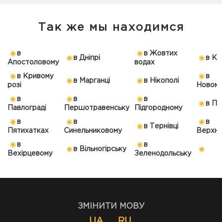
Так же мы находимся
в
в Жовтих
в Дніпрі
в Ка
Апостоловому
водах
в Кривому
в
в Марганці
в Нікополі
розі
Новомо
в
в
в
в По
Павлограді
Першотравенську
Підгородному
в
в
в
в Тернівці
Пятихатках
Синельниковому
Верхнь
в
в
в Вільногірську
Вехірцевому
Зеленодольську
ЗМІНИТИ МОВУ
UA
RU