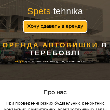
Spets
tehnika
Хочу сдавать в аренду
ОРЕНДА АВТОВИШКИ
В
ТЕРЕБОВЛІ
АКЦІЯ!
Для постійних клієнтів діє гнучка система знижок!!!
Про нас
При проведенні різних будівельних, ремонтних,
монтажних, демонтажних, електротехнічних задач