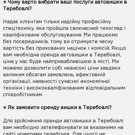
⭐️ Чому варто вибрати ваші послуги автовишки в
Теребовлі?
Надає клієнтам тільки надійну професійну
спецтехніку, яка пройшла своєчасний техогляд і
кваліфіковане обслуговування. Ми працюємо
без посередників, тому ви отримуєте чесну
вартість без прихованих націнок і комісій. Якщо
вам необхідна оренда автовишки в Теребовлі,
ціна у нас буде найпривабливішою в місті. Ми
можемо дозволити собі невисокі ціни завдяки
великим обсягам замовлень, ефективній
організації, наявності сучасної економічної
техніки і висококваліфікованим відповідальним
співробітникам.
⭐️ Як замовити оренду вишки в Теребовлі?
Для здійснення оренди автовишки в Теребовлі
вам необхідно зателефонувати за вказаними на
сайті номерами телефонів. Для цього не