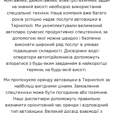
монтажних, демонтажних, електротехнічних задач
на значній висоті необхідно використання
спеціальної техніки. Наша компанія вже багато
років успішно надає послуги автовишки в
Тернополі. Ми укомплектували величезний
автопарк сучасної продуктивної спецтехніки, за
допомогою якої можна швидко і безпечно
виконати широкий ряд послуг в умовах
підвищеної складності. Досвідчені водії-
оператори автопідйомників допоможуть
впоратися з будь-яким завданням в найкоротші
терміни, на будь-якій висоті.
Ми пропонуємо оренду автовишки в Тернополі за
найбільш вигідними цінами. Замовлення
спецтехніки може бути погодинне або позмінне.
Наші диспетчери допоможуть правильно
визначити орієнтовний час оренди і відповідний
тип автовишки. Великий досвід взаємодії з