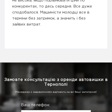
не висока, якщо порівнювати ціни по
конкурентах, то десь середня. Все дуже
сподобалося. Машиністи молодці все в
терміни без затримок, а значить і без
зайвих витрат.
Замовте консультацію з оренди автовишки в
Тернополі
Менеджер з задоволенням відповість на всі Ваші запитання!
Ваш телефон: