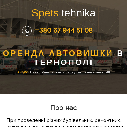
Spets
tehnika
+380 67 944 51 08
ОРЕНДА АВТОВИШКИ
В
ТЕРНОПОЛІ
АКЦІЯ!
Для постійних клієнтів діє гнучка система знижок!!!
Про нас
При проведенні різних будівельних, ремонтних,