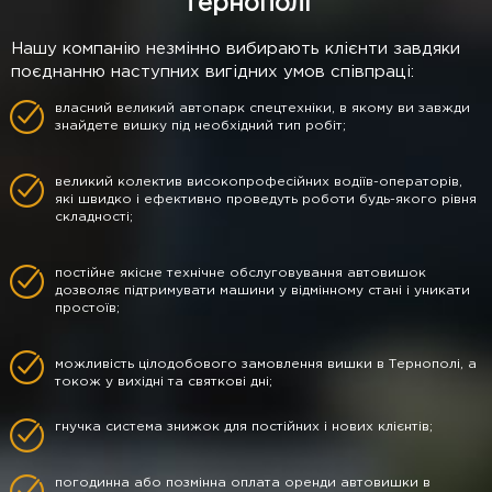
Тернополі
Нашу компанію незмінно вибирають клієнти завдяки
поєднанню наступних вигідних умов співпраці:
власний великий автопарк спецтехніки, в якому ви завжди
знайдете вишку під необхідний тип робіт;
великий колектив високопрофесійних водіїв-операторів,
які швидко і ефективно проведуть роботи будь-якого рівня
складності;
постійне якісне технічне обслуговування автовишок
дозволяє підтримувати машини у відмінному стані і уникати
простоїв;
можливість цілодобового замовлення вишки в Тернополі, а
токож у вихідні та святкові дні;
гнучка система знижок для постійних і нових клієнтів;
погодинна або позмінна оплата оренди автовишки в