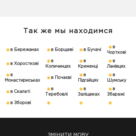
Так же мы находимся
в
в Бережанах
в Борщеві
в Бучачі
Чорткові
в
в
в
в Хоросткові
Копичинцях
Кременці
Ланівцях
в
в
в
в Почаєві
Монастириськах
Підгайцях
Шумську
в
в
в
в Скалаті
Теребовлі
Заліщиках
Збаражі
в Зборові
ЗМІНИТИ МОВУ