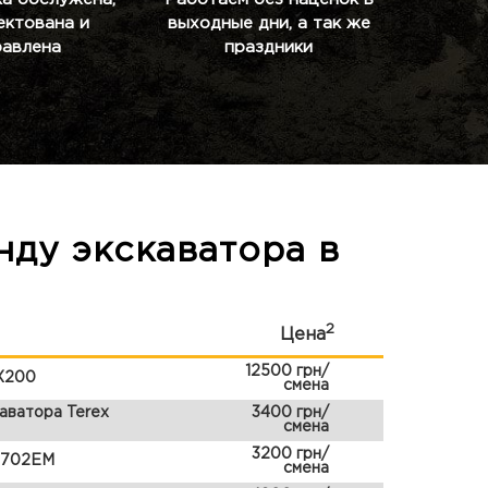
ектована и
выходные дни, а так же
равлена
праздники
нду экскаватора в
2
Цена
12500 грн/
ZX200
смена
аватора Terex
3400 грн/
смена
3200 грн/
 702ЕМ
смена