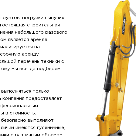
грунтов, погрузки сыпучих
огостоящая строительная
лнения небольшого разового
ом является аренда
циализируется на
осрочную аренду
ольшой перечень техники с
тому мы всегда подберем
 выполняться только
 компания предоставляет
рофессиональным
ы в стоимость.
и безопасно выполняют
аличии имеются гусеничные,
чики с различным объемом