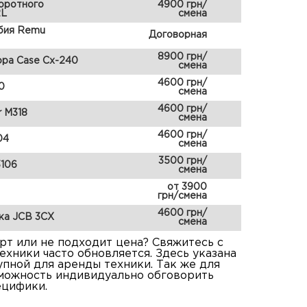
оротного
4900 грн/
2L
смена
бия Remu
Договорная
8900 грн/
ора Case Cx-240
смена
4600 грн/
0
смена
4600 грн/
r M318
смена
4600 грн/
04
смена
3500 грн/
3106
смена
от 3900
грн/смена
4600 грн/
ка JCB 3CX
смена
т или не подходит цена? Свяжитесь с
ехники часто обновляется. Здесь указана
упной для аренды техники. Так же для
зможность индивидуально обговорить
ецифики.