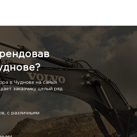
арендовав
уднове?
ора в Чуднове на самых
дает заказчику целый ряд
в, с различными
тными