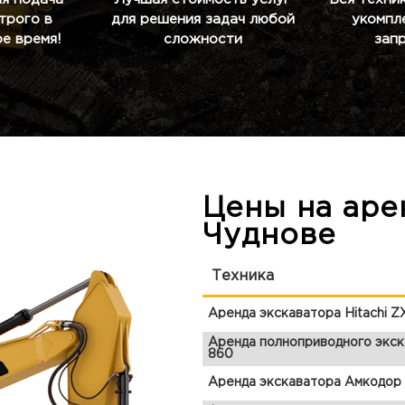
строго в
для решения задач любой
укомпл
е время!
сложности
зап
Цены на аре
Чуднове
Техника
Аренда экскаватора Hitachi 
Аренда полноприводного экск
860
Аренда экскаватора Амкодор