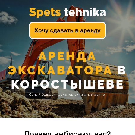
Spets
tehnika
Хочу сдавать в аренду
АРЕНДА
ЭКСКАВАТОРА
В
КОРОСТЫШЕВЕ
Самый большой парк спецтехники в Украине!
Почему выбирают нас?