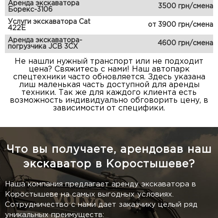
Аренда экскаватора
3500 грн/смена
Борекс-3106
Услуги экскаватора Cat
от 3900 грн/смена
422E
Аренда экскаватора-
4600 грн/смена
погрузчика JCB 3CX
Не нашли нужный транспорт или не подходит
цена? Свяжитесь с нами! Наш автопарк
спецтехники часто обновляется. Здесь указана
лиш маленькая часть доступной для аренды
техники. Так же для каждого клиента есть
возможность индивидуально обговорить цену, в
зависимости от специфики.
Что вы получаете, арендовав наш
экскаватор в Коростышеве?
Наша компания предлагает аренду экскаватора в
Коростышеве на самых выгодных условиях.
Сотрудничество с нами дает заказчику целый ряд
уникальных преимуществ: