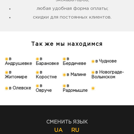
любая удобная форма оплаты;
скидки для постоянных клиентов.
Так же мы находимся
в
в
в
в Чуднове
Андрушевке
Барановке
Бердичеве
в
в
в Новограде-
в Малине
Житомире
Коростне
Волынском
в
в
в Олевске
Овруче
Радомышле
СМЕНИТЬ ЯЗЫК
UA
RU