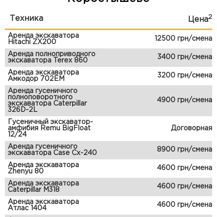
2
Техника
Цена
Аренда экскаватора
12500 грн/смена
Hitachi ZX200
Аренда полноприводного
3400 грн/смена
экскаватора Terex 860
Аренда экскаватора
3200 грн/смена
Амкодор 702ЕМ
Аренда гусеничного
полноповоротного
4900 грн/смена
экскаватора Caterpillar
326D-2L
Гусеничный экскаватор-
амфибия Remu BigFloat
Договорная
12/24
Аренда гусеничного
8900 грн/смена
экскаватора Case Cx-240
Аренда экскаватора
4600 грн/смена
Zhenyu 80
Аренда экскаватора
4600 грн/смена
Caterpillar M318
Аренда экскаватора
4600 грн/смена
Атлас 1404