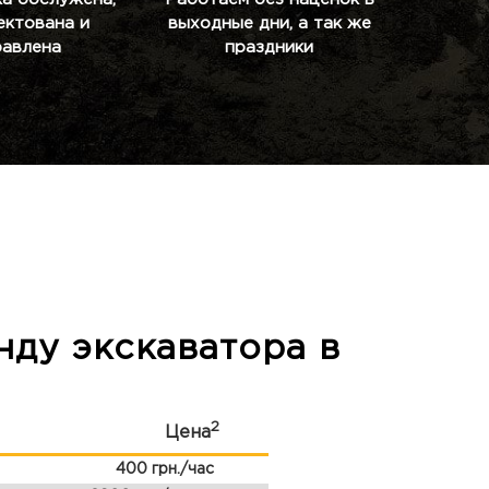
ектована и
выходные дни, а так же
равлена
праздники
нду экскаватора в
2
Цена
400 грн./час