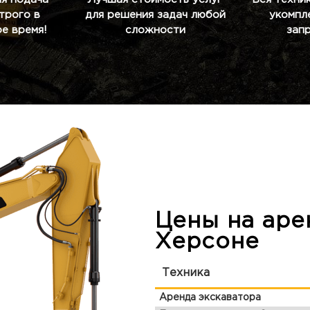
строго в
для решения задач любой
укомпл
е время!
сложности
зап
Цены на аре
Херсоне
Техника
Аренда экскаватора