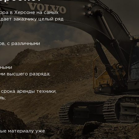
ора в Херсоне на самых
дает заказчику целый ряд
в, с различными
тными
и высшего разряда;
срока аренды техники,
ль;
ные материалу уже