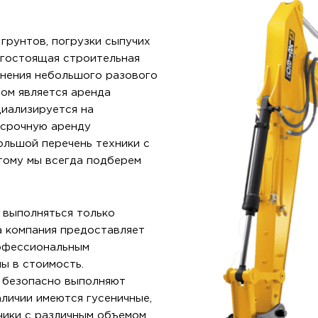
грунтов, погрузки сыпучих
огостоящая строительная
лнения небольшого разового
ом является аренда
циализируется на
осрочную аренду
ольшой перечень техники с
тому мы всегда подберем
 выполняться только
 компания предоставляет
рофессиональным
ы в стоимость.
и безопасно выполняют
аличии имеются гусеничные,
чики с различным объемом