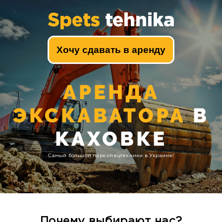
Spets
tehnika
Хочу сдавать в аренду
АРЕНДА
ЭКСКАВАТОРА
В
КАХОВКЕ
Самый большой парк спецтехники в Украине!
Почему выбирают нас?