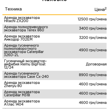
2
Техника
Цена
Аренда экскаватора
12500 грн/смена
Hitachi ZX200
Аренда полноприводного
3400 грн/смена
экскаватора Terex 860
Аренда экскаватора
3200 грн/смена
Амкодор 702ЕМ
Аренда гусеничного
полноповоротного
4900 грн/смена
экскаватора Caterpillar
326D-2L
Гусеничный экскаватор-
амфибия Remu BigFloat
Договорная
12/24
Аренда гусеничного
8900 грн/смена
экскаватора Case Cx-240
Аренда экскаватора
4600 грн/смена
Zhenyu 80
Аренда экскаватора
4600 грн/смена
Caterpillar M318
Аренда экскаватора
4600 грн/смена
Атлас 1404