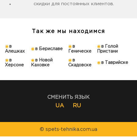
скидки для постоянных клиентов.
Так же мы находимся
в
в
в Голой
в Бериславе
Алешках
Геническе
Пристани
в
в Новой
в
в Таврийске
Херсоне
Каховке
Скадовске
СМЕНИТЬ ЯЗЫК
UA
RU
© spets-tehnika.com.ua