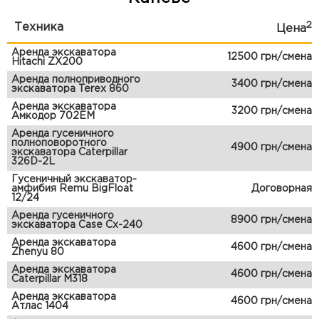
2
Техника
Цена
Аренда экскаватора
12500 грн/смена
Hitachi ZX200
Аренда полноприводного
3400 грн/смена
экскаватора Terex 860
Аренда экскаватора
3200 грн/смена
Амкодор 702ЕМ
Аренда гусеничного
полноповоротного
4900 грн/смена
экскаватора Caterpillar
326D-2L
Гусеничный экскаватор-
амфибия Remu BigFloat
Договорная
12/24
Аренда гусеничного
8900 грн/смена
экскаватора Case Cx-240
Аренда экскаватора
4600 грн/смена
Zhenyu 80
Аренда экскаватора
4600 грн/смена
Caterpillar M318
Аренда экскаватора
4600 грн/смена
Атлас 1404