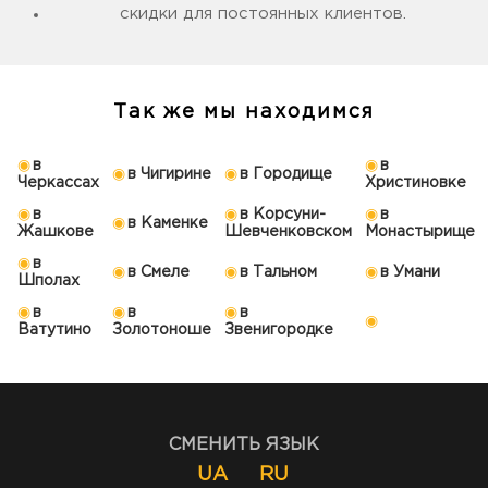
скидки для постоянных клиентов.
Так же мы находимся
в
в
в Чигирине
в Городище
Черкассах
Христиновке
в
в Корсуни-
в
в Каменке
Жашкове
Шевченковском
Монастырище
в
в Смеле
в Тальном
в Умани
Шполах
в
в
в
Ватутино
Золотоноше
Звенигородке
СМЕНИТЬ ЯЗЫК
UA
RU