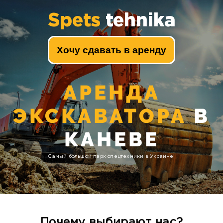
Spets
tehnika
Хочу сдавать в аренду
АРЕНДА
ЭКСКАВАТОРА
В
КАНЕВЕ
Самый большой парк спецтехники в Украине!
Почему выбирают нас?