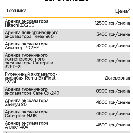
2
Техника
Цена
Аренда экскаватора
12500 грн/смена
Hitachi ZX200
Аренда полноприводного
3400 грн/смена
экскаватора Terex 860
Аренда экскаватора
3200 грн/смена
Амкодор 702ЕМ
Аренда гусеничного
полноповоротного
4900 грн/смена
экскаватора Caterpillar
326D-2L
Гусеничный экскаватор-
амфибия Remu BigFloat
Договорная
12/24
Аренда гусеничного
8900 грн/смена
экскаватора Case Cx-240
Аренда экскаватора
4600 грн/смена
Zhenyu 80
Аренда экскаватора
4600 грн/смена
Caterpillar M318
Аренда экскаватора
4600 грн/смена
Атлас 1404