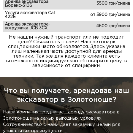
Аренда экскаватора
3500 грн/смена
Борекс-3106
Услуги экскаватора Cat
от 3900 грн/смена
422E
Аренда экскаватора-
4600 грн/смена
погрузчика JCB 3CX
Не нашли нужный транспорт или не подходит
цена? Свяжитесь с нами! Наш автопарк
спецтехники часто обновляется. Здесь указана
лиш маленькая часть доступной для аренды
техники. Так же для каждого клиента есть
возможность индивидуально обговорить цену, в
зависимости от специфики.
Что вы получаете, арендовав наш
экскаватор в Золотоноше?
Наша компания предлагает аренду экскаватора в
Золотоноше на самых выгодных условиях.
Сотрудничество с нами дает заказчику целый ряд
уникальных преимуществ: