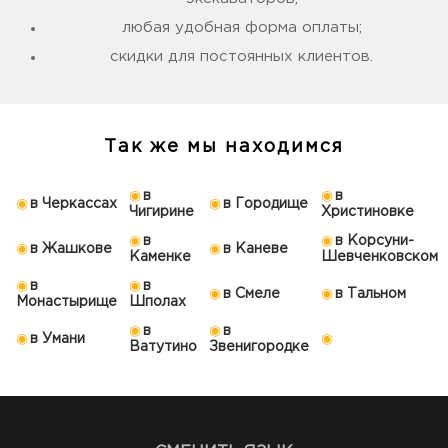
любая удобная форма оплаты;
скидки для постоянных клиентов.
Так же мы находимся
в
в
в Черкассах
в Городище
Чигирине
Христиновке
в
в Корсуни-
в Жашкове
в Каневе
Каменке
Шевченковском
в
в
в Смеле
в Тальном
Монастырище
Шполах
в
в
в Умани
Ватутино
Звенигородке