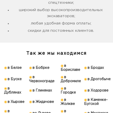
спецтехники;
широкий выбор высокопроизводительных
экскаваторов;
любая удобная форма оплаты;
скидки для постоянных клиентов.
Так же мы находимся
в
в Белзе
в Бобрке
в Бродах
Бориславе
в
в
в Буске
в Дрогобыче
Червонограде
Добромиле
в
в
в Глинянах
в Ходорове
Дублянах
Городке
в
в Каменке-
в Хырове
в Жидачове
Жолкве
Бугской
в
в