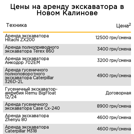
Цены на аренду экскаватора в
Новом Калинове
2
Техника
Цена
Аренда экскаватора
12500 грн/смена
Hitachi ZX200
Аренда полноприводного
3400 грн/смена
экскаватора Terex 860
Аренда экскаватора
3200 грн/смена
Амкодор 702ЕМ
Аренда гусеничного
полноповоротного
4900 грн/смена
экскаватора Caterpillar
326D-2L
Гусеничный экскаватор-
амфибия Remu BigFloat
Договорная
12/24
Аренда гусеничного
8900 грн/смена
экскаватора Case Cx-240
Аренда экскаватора
4600 грн/смена
Zhenyu 80
Аренда экскаватора
4600 грн/смена
Caterpillar M318