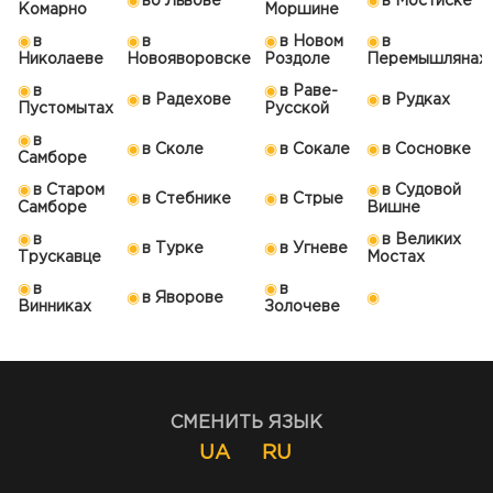
во Львове
в Мостиске
Комарно
Моршине
в
в
в Новом
в
Николаеве
Новояворовске
Роздоле
Перемышлянах
в
в Раве-
в Радехове
в Рудках
Пустомытах
Русской
в
в Сколе
в Сокале
в Сосновке
Самборе
в Старом
в Судовой
в Стебнике
в Стрые
Самборе
Вишне
в
в Великих
в Турке
в Угневе
Трускавце
Мостах
в
в
в Яворове
Винниках
Золочеве
СМЕНИТЬ ЯЗЫК
UA
RU