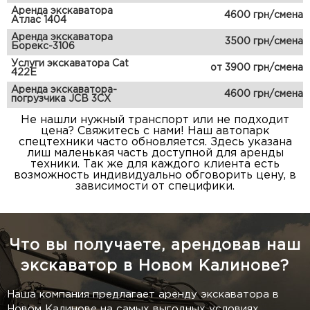
Аренда экскаватора
4600 грн/смена
Атлас 1404
Аренда экскаватора
3500 грн/смена
Борекс-3106
Услуги экскаватора Cat
от 3900 грн/смена
422E
Аренда экскаватора-
4600 грн/смена
погрузчика JCB 3CX
Не нашли нужный транспорт или не подходит
цена? Свяжитесь с нами! Наш автопарк
спецтехники часто обновляется. Здесь указана
лиш маленькая часть доступной для аренды
техники. Так же для каждого клиента есть
возможность индивидуально обговорить цену, в
зависимости от специфики.
Что вы получаете, арендовав наш
экскаватор в Новом Калинове?
Наша компания предлагает аренду экскаватора в
Новом Калинове на самых выгодных условиях.