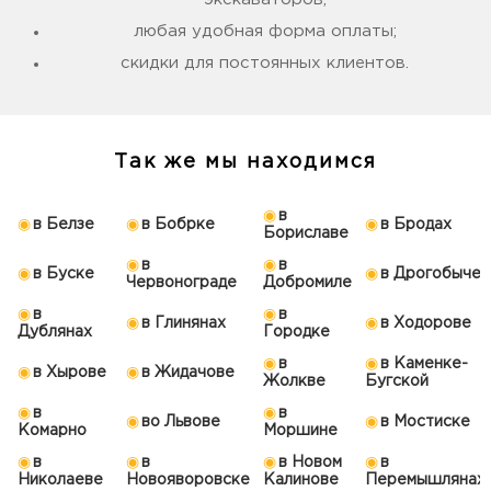
любая удобная форма оплаты;
скидки для постоянных клиентов.
Так же мы находимся
в
в Белзе
в Бобрке
в Бродах
Бориславе
в
в
в Буске
в Дрогобыче
Червонограде
Добромиле
в
в
в Глинянах
в Ходорове
Дублянах
Городке
в
в Каменке-
в Хырове
в Жидачове
Жолкве
Бугской
в
в
во Львове
в Мостиске
Комарно
Моршине
в
в
в Новом
в
Николаеве
Новояворовске
Калинове
Перемышлянах