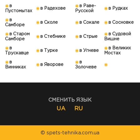
в
в Раве-
в Радехове
в Рудках
Пустомытах
Русской
в
в Сколе
в Сокале
в Сосновке
Самборе
в Старом
в Судовой
в Стебнике
в Стрые
Самборе
Вишне
в
в Великих
в Турке
в Угневе
Трускавце
Мостах
в
в
в Яворове
Винниках
Золочеве
СМЕНИТЬ ЯЗЫК
UA
RU
© spets-tehnika.com.ua