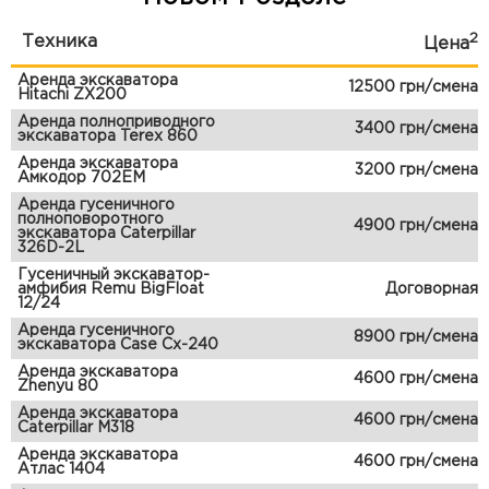
2
Техника
Цена
Аренда экскаватора
12500 грн/смена
Hitachi ZX200
Аренда полноприводного
3400 грн/смена
экскаватора Terex 860
Аренда экскаватора
3200 грн/смена
Амкодор 702ЕМ
Аренда гусеничного
полноповоротного
4900 грн/смена
экскаватора Caterpillar
326D-2L
Гусеничный экскаватор-
амфибия Remu BigFloat
Договорная
12/24
Аренда гусеничного
8900 грн/смена
экскаватора Case Cx-240
Аренда экскаватора
4600 грн/смена
Zhenyu 80
Аренда экскаватора
4600 грн/смена
Caterpillar M318
Аренда экскаватора
4600 грн/смена
Атлас 1404