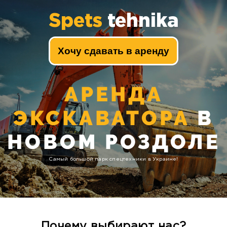
Spets
tehnika
Хочу сдавать в аренду
АРЕНДА
ЭКСКАВАТОРА
В
НОВОМ РОЗДОЛЕ
Самый большой парк спецтехники в Украине!
Почему выбирают нас?