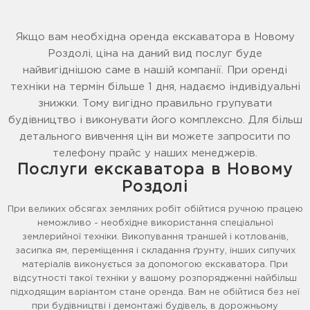
Якщо вам необхідна оренда екскаватора в Новому
Роздолі, ціна на даний вид послуг буде
найвигіднішою саме в нашій компанії. При оренді
техніки на термін більше 1 дня, надаємо індивідуальні
знижки. Тому вигідно правильно групувати
будівництво і виконувати його комплексно. Для більш
детального вивчення цін ви можете запросити по
телефону прайс у наших менеджерів.
Послуги екскаватора в Новому
Роздолі
При великих обсягах земляних робіт обійтися ручною працею
неможливо - необхідне використання спеціальної
землерийної техніки. Викопування траншей і котлованів,
засипка ям, переміщення і складання ґрунту, інших сипучих
матеріалів виконується за допомогою екскаватора. При
відсутності такої техніки у вашому розпорядженні найбільш
підходящим варіантом стане оренда. Вам не обійтися без неї
при будівництві і демонтажі будівель, в дорожньому