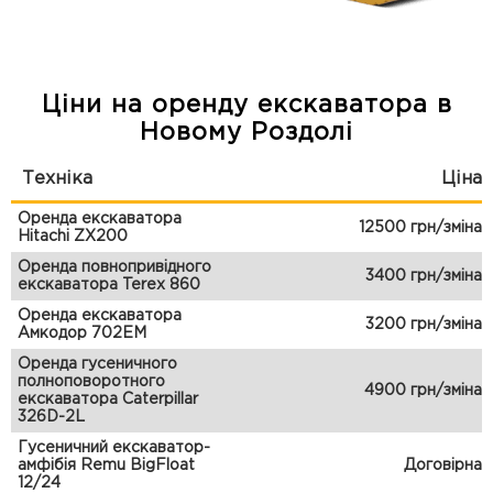
Ціни на оренду екскаватора в
Новому Роздолі
Техніка
Ціна
Оренда екскаватора
12500 грн/зміна
Hitachi ZX200
Оренда повнопривідного
3400 грн/зміна
екскаватора Terex 860
Оренда екскаватора
3200 грн/зміна
Амкодор 702ЕМ
Оренда гусеничного
полноповоротного
4900 грн/зміна
екскаватора Caterpillar
326D-2L
Гусеничний екскаватор-
амфібія Remu BigFloat
Договірна
12/24