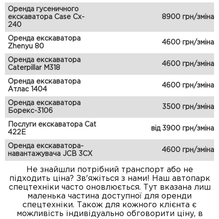
Оренда гусеничного
екскаватора Case Cx-
8900 грн/зміна
240
Оренда екскаватора
4600 грн/зміна
Zhenyu 80
Оренда екскаватора
4600 грн/зміна
Caterpillar M318
Оренда екскаватора
4600 грн/зміна
Атлас 1404
Оренда екскаватора
3500 грн/зміна
Борекс-3106
Послуги екскаватора Cat
від 3900 грн/зміна
422E
Оренда екскаватора-
4600 грн/зміна
навантажувача JCB 3CX
Не знайшли потрібний транспорт або не
підходить ціна? Зв'яжіться з нами! Наш автопарк
спецтехніки часто оновлюється. Тут вказана лиш
маленька частина доступної для оренди
спецтехніки. Також для кожного клієнта є
можливість індивідуально обговорити ціну, в