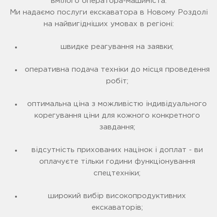
вмілого оператора-машиніста.
Ми надаємо послуги екскаватора в Новому Роздолі
на найвигідніших умовах в регіоні:
швидке реагування на заявки;
оперативна подача техніки до місця проведення
робіт;
оптимальна ціна з можливістю індивідуального
корегування ціни для кожного конкретного
завдання;
відсутність прихованих націнок і доплат - ви
оплачуєте тільки години функціонування
спецтехніки;
широкий вибір високопродуктивних
екскаваторів;