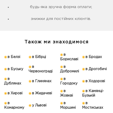
будь-яка зручна форма оплати;
знижки для постійних клієнтів.
Також ми знаходимося
в
в Белзі
в Бібрці
в Бродах
Бориславі
в
в
в Буську
в Дрогобичі
Червонограді
Добромилі
в
в
в Глинянах
в Ходорові
Дублянах
Городоку
в
в Камянці-
в Хирові
в Жидачеві
Жовкві
Бузькій
в
в
в
у Львові
Комарному
Моршині
Мостиськах