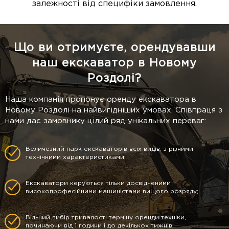
залежності від специфіки замовлення.
Що ви отримуєте, орендувавши
наш екскаватор в Новому
Роздолі?
Наша компанія пропонує оренду екскаватора в
Новому Роздолі на найвигідніших умовах. Співпраця з
нами дає замовнику цілий ряд унікальних переваг:
Величезний парк екскаваторів всіх видів, з різними
технічними характеристиками;
Екскаватори керуються тільки досвідченими
високопрофесійними машиністами вищого розряду;
Вільний вибір тривалості терміну оренди техніки,
починаючи від 1 години і до декількох тижнів;