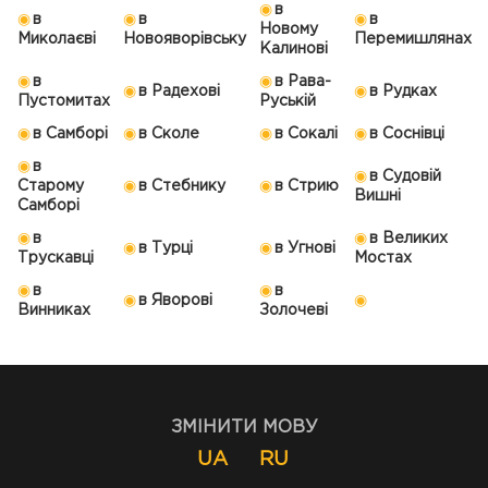
в
в
в
в
Новому
Миколаєві
Новояворівську
Перемишлянах
Калинові
в
в Рава-
в Радехові
в Рудках
Пустомитах
Руській
в Самборі
в Сколе
в Сокалі
в Соснівці
в
в Судовій
Старому
в Стебнику
в Стрию
Вишні
Самборі
в
в Великих
в Турці
в Угнові
Трускавці
Мостах
в
в
в Яворові
Винниках
Золочеві
ЗМІНИТИ МОВУ
UA
RU