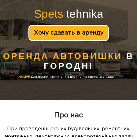
Spets
tehnika
Хочу сдавать в аренду
ОРЕНДА АВТОВИШКИ
В
ГОРОДНІ
АКЦІЯ!
Для постійних клієнтів діє гнучка система знижок!!!
Про нас
При проведенні різних будівельних, ремонтних,
монтажних, демонтажних, електротехнічних задач