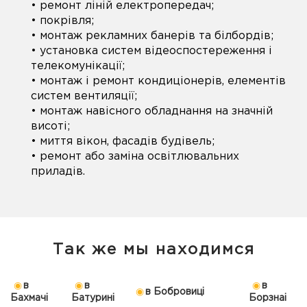
• ремонт ліній електропередач;
• покрівля;
• монтаж рекламних банерів та білбордів;
• установка систем відеоспостереження і
телекомунікації;
• монтаж і ремонт кондиціонерів, елементів
систем вентиляції;
• монтаж навісного обладнання на значній
висоті;
• миття вікон, фасадів будівель;
• ремонт або заміна освітлювальних
приладів.
Так же мы находимся
в
в
в
в Бобровиці
Бахмачі
Батурині
Борзнаі