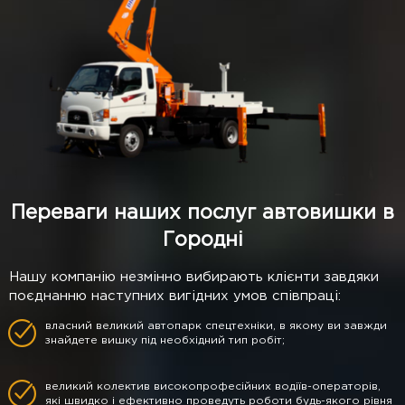
Переваги наших послуг автовишки в
Городні
Нашу компанію незмінно вибирають клієнти завдяки
поєднанню наступних вигідних умов співпраці:
власний великий автопарк спецтехніки, в якому ви завжди
знайдете вишку під необхідний тип робіт;
великий колектив високопрофесійних водіїв-операторів,
які швидко і ефективно проведуть роботи будь-якого рівня