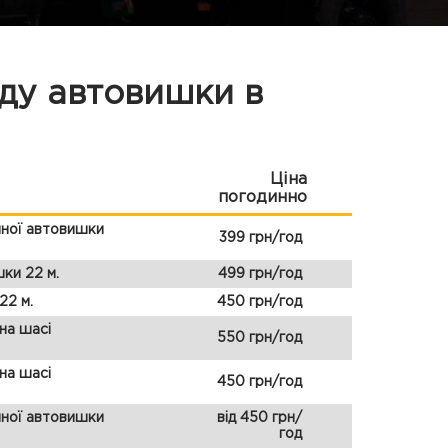
нду автовишки в
Ціна
погодинно
чної автовишки
399 грн/год
ки 22 м.
499 грн/год
22 м.
450 грн/год
на шасі
550 грн/год
на шасі
450 грн/год
чної автовишки
від 450 грн/
год