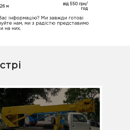
від 550 грн/
26 м
год
Вас інформацію? Ми завжди готові
уйте нам, ми з радістю представимо
и на них.
стрі