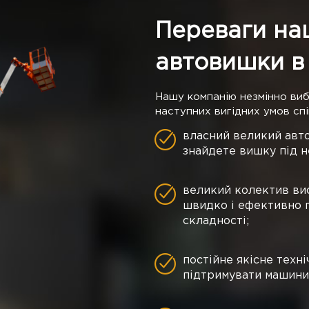
Переваги на
автовишки в
Нашу компанію незмінно ви
наступних вигідних умов спі
власний великий авто
знайдете вишку під н
великий колектив вис
швидко і ефективно 
складності;
постійне якісне техн
підтримувати машини у