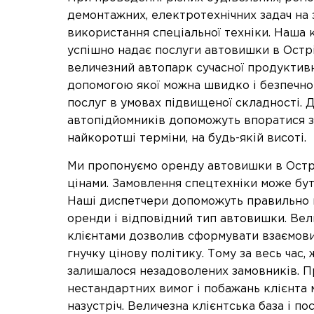
демонтажних, електротехнічних задач на 
використання спеціальної техніки. Наша 
успішно надає послуги автовишки в Остр
величезний автопарк сучасної продуктивн
допомогою якої можна швидко і безпечн
послуг в умовах підвищеної складності. Д
автопідйомників допоможуть впоратися з
найкоротші терміни, на будь-якій висоті.
Ми пропонуємо оренду автовишки в Острі
цінами. Замовлення спецтехніки може бут
Наші диспетчери допоможуть правильно в
оренди і відповідний тип автовишки. Вел
клієнтами дозволив сформувати взаємови
гнучку цінову політику. Тому за весь час,
залишалося незадоволених замовників. П
нестандартних вимог і побажань клієнта 
назустріч. Величезна клієнтська база і п