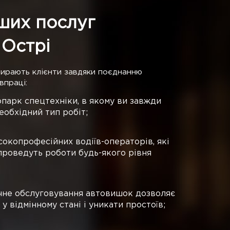
ших послуг
 Острі
бирають клієнти завдяки поєднанню
впраці:
парк спецтехніки, в якому ви завжди
еобхідний тип робіт;
окопрофесійних водіїв-операторів, які
проведуть роботи будь-якого рівня
ічне обслуговування автовишок дозволяє
 відмінному стані і уникати простоїв;