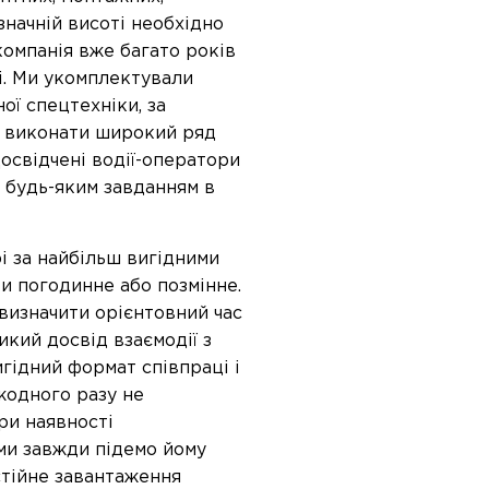
значній висоті необхідно
компанія вже багато років
і. Ми укомплектували
ої спецтехніки, за
о виконати широкий ряд
освідчені водії-оператори
 будь-яким завданням в
 за найбільш вигідними
и погодинне або позмінне.
изначити орієнтовний час
икий досвід взаємодії з
гідний формат співпраці і
 жодного разу не
ри наявності
ми завжди підемо йому
остійне завантаження