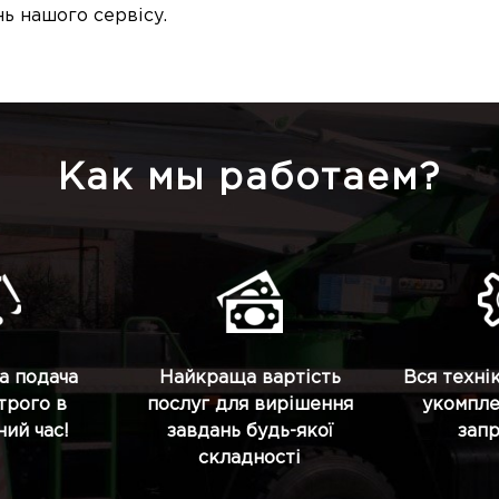
ь нашого сервісу.
Как мы работаем?
а подача
Найкраща вартість
Вся техні
строго в
послуг для вирішення
укомпле
ий час!
завдань будь-якої
зап
складності