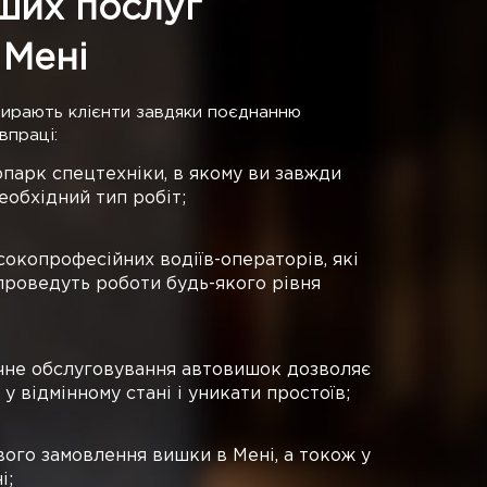
ших послуг
 Мені
бирають клієнти завдяки поєднанню
впраці:
парк спецтехніки, в якому ви завжди
еобхідний тип робіт;
окопрофесійних водіїв-операторів, які
проведуть роботи будь-якого рівня
ічне обслуговування автовишок дозволяє
 відмінному стані і уникати простоїв;
ого замовлення вишки в Мені, а токож у
і;