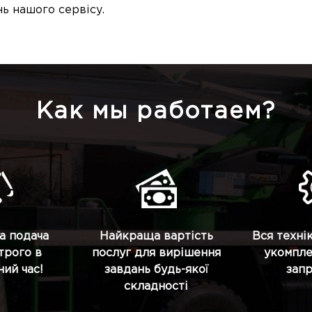
ь нашого сервісу.
Как мы работаем?
а подача
Найкраща вартість
Вся техні
строго в
послуг для вирішення
укомпле
ий час!
завдань будь-якої
зап
складності