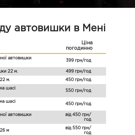
ду автовишки в Мені
Ціна
погодинно
чної автовишки
399 грн/год
ки 22 м.
499 грн/год
22 м.
450 грн/год
на шасі
550 грн/год
на шасі
450 грн/год
чної автовишки
від 450 грн/
год
від 550 грн/
26 м
год