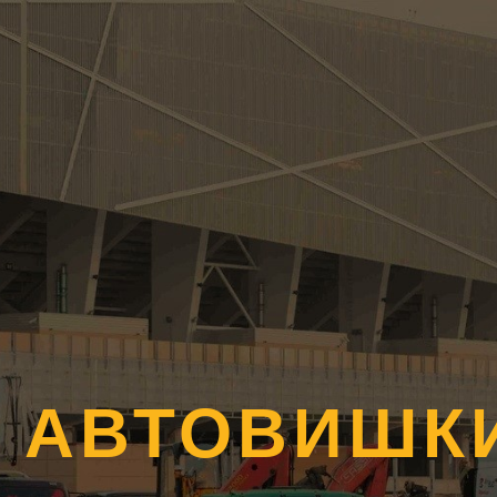
А АВТОВИШК