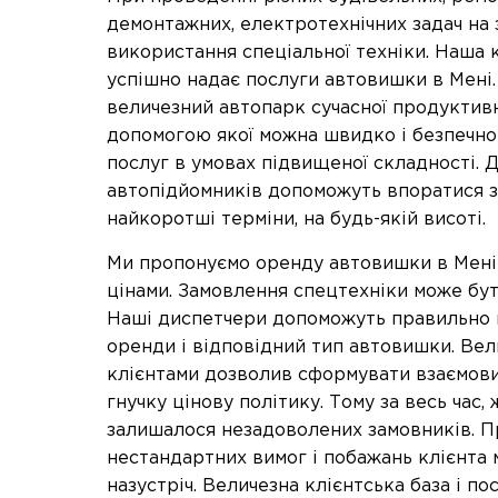
демонтажних, електротехнічних задач на 
використання спеціальної техніки. Наша 
успішно надає послуги автовишки в Мені
величезний автопарк сучасної продуктивн
допомогою якої можна швидко і безпечн
послуг в умовах підвищеної складності. Д
автопідйомників допоможуть впоратися з
найкоротші терміни, на будь-якій висоті.
Ми пропонуємо оренду автовишки в Мені 
цінами. Замовлення спецтехніки може бут
Наші диспетчери допоможуть правильно в
оренди і відповідний тип автовишки. Вел
клієнтами дозволив сформувати взаємови
гнучку цінову політику. Тому за весь час,
залишалося незадоволених замовників. П
нестандартних вимог і побажань клієнта 
назустріч. Величезна клієнтська база і п