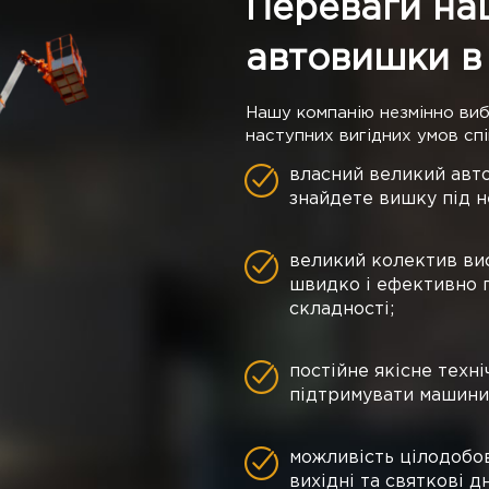
Переваги на
автовишки в
Нашу компанію незмінно ви
наступних вигідних умов спі
власний великий авто
знайдете вишку під н
великий колектив вис
швидко і ефективно 
складності;
постійне якісне техн
підтримувати машини у
можливість цілодобов
вихідні та святкові дн