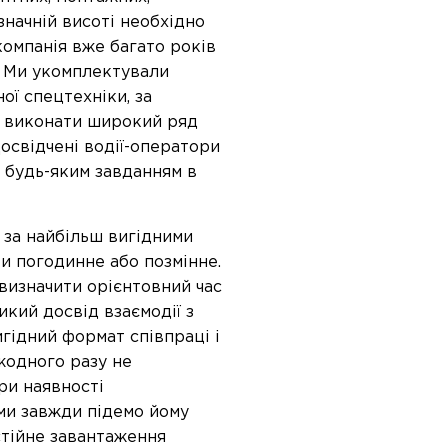
значній висоті необхідно
компанія вже багато років
. Ми укомплектували
ої спецтехніки, за
о виконати широкий ряд
освідчені водії-оператори
 будь-яким завданням в
за найбільш вигідними
и погодинне або позмінне.
изначити орієнтовний час
икий досвід взаємодії з
гідний формат співпраці і
 жодного разу не
ри наявності
ми завжди підемо йому
остійне завантаження